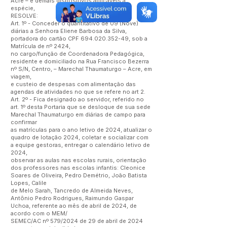
Acre – e demais dispositivos aplicáveis à
espécie,
RESOLVE:
Art. 1º - Conceder o quantitativo de 09 (Nove)
diárias a Senhora Eliene Barbosa da Silva,
portadora do cartão CPF
694.020.352-49
, sob a
Matrícula de nº 2424,
no cargo/função de Coordenadora Pedagógica,
residente e domiciliado na Rua Francisco Bezerra
nº S/N, Centro, – Marechal Thaumaturgo – Acre, em
viagem,
e custeio de despesas com alimentação das
agendas de atividades no que se refere no art 2.
Art. 2º - Fica designado ao servidor, referido no
art. 1º desta Portaria que se desloque de sua sede
Marechal Thaumaturgo em diárias de campo para
confirmar
as matrículas para o ano letivo de 2024, atualizar o
quadro de lotação 2024, coletar e socializar com
a equipe gestoras, entregar o calendário letivo de
2024,
observar as aulas nas escolas rurais, orientação
dos professores nas escolas infantis: Cleonice
Soares de Oliveira, Pedro Demétrio, João Batista
Lopes, Calile
de Melo Sarah, Tancredo de Almeida Neves,
Antônio Pedro Rodrigues, Raimundo Gaspar
Uchoa, referente ao mês de abril de 2024, de
acordo com o MEM/
SEMEC/AC nº 579/2024 de 29 de abril de 2024