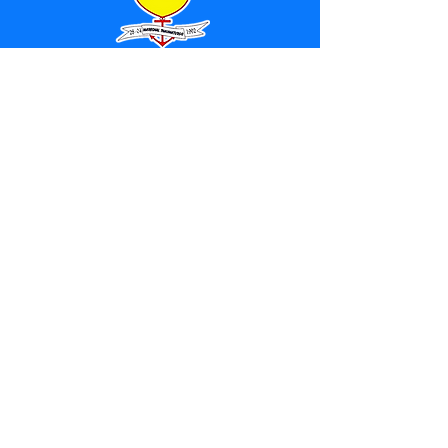
SERVIÇO DE ATENDIMENTO AO 
CIDADÃO (SIC) E OUVIDORIA
Prefeitura de Marechal 
Thaumaturgo - Estado do Acre
CNPJ 84.306.463/0001-76
💻Acesso online: 
SIC 
| 
Fale Conosco
 | 
Ouvidoria
| 
Mapa do Site
📱Fone: +55 (68) 3325-1092 / (68) 
99282-7179 (Responsável (
Douglas da 
Silva Araújo
)
🏢 Av. Raimundo Margarida, SN, CEP 
69.983-000, Centro, Marechal 
Thaumaturgo, Acre
📅 Segunda a sexta, das 7h às 13h 
(Fechado aos sábados, domingos e 