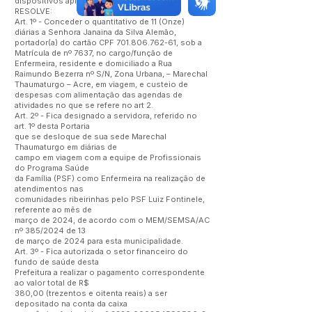
dispositivos aplicáveis à espécie,
RESOLVE:
Art. 1º - Conceder o quantitativo de 11 (Onze)
diárias a Senhora Janaina da Silva Alemão,
portador(a) do cartão CPF
701.806.762-61
, sob a
Matrícula de nº 7637, no cargo/função de
Enfermeira, residente e domiciliado a Rua
Raimundo Bezerra nº S/N, Zona Urbana, – Marechal
Thaumaturgo – Acre, em viagem, e custeio de
despesas com alimentação das agendas de
atividades no que se refere no art 2.
Art. 2º - Fica designado a servidora, referido no
art. 1º desta Portaria
que se desloque de sua sede Marechal
Thaumaturgo em diárias de
campo em viagem com a equipe de Profissionais
do Programa Saúde
da Família (PSF) como Enfermeira na realização de
atendimentos nas
comunidades ribeirinhas pelo PSF Luiz Fontinele,
referente ao mês de
março de 2024, de acordo com o MEM/SEMSA/AC
nº 385/2024 de 13
de março de 2024 para esta municipalidade.
Art. 3º - Fica autorizada o setor financeiro do
fundo de saúde desta
Prefeitura a realizar o pagamento correspondente
ao valor total de R$
380,00 (trezentos e oitenta reais) a ser
depositado na conta da caixa