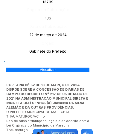
13739
Página da Publicação:
136
Data da Publicação:
22 de março de 2024
Órgão:
Gabinete do Prefeito
Visualizar
PORTARIA Nº 52 DE 13 DE MARÇO DE 2024.
DISPÕE SOBRE A CONCESSÃO DE DIÁRIAS DE
CAMPO DO DECRETO Nº 217 DE 05 DE MAIO DE
2021 NA ADMINISTRAÇÃO MUNICIPAL DIRETA E
INDIRETA O(A) SENHOR(A) JANAINA DA SILVA
ALEMÃO E DÁ OUTRAS PROVIDÊNCIAS.
O PREFEITO MUNICIPAL DE MARECHAL
THAUMATURGO/AC, no
uso de suas atribuições legais e de acordo com a
Lei Orgânica do Município de Marechal
Thaumaturgo – Estado do Acre – e demais