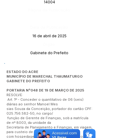
14004
Página da Publicação:
Data da Publicação:
16 de abril de 2025
Órgão:
Gabinete do Prefeito
ESTADO DO ACRE
MUNICÍPIO DE MARECHAL THAUMATURGO
GABINETE DO PREFEITO
PORTARIA Nº048 DE 19 DE MARÇO DE 2025
RESOLVE:
Art. 1º - Conceder o quantitativo de 06 (seis)
diárias ao senhor Manoel Mes
sias Souza da Conceição, portador do cartão CPF:
025.756.582-50
, no cargo/
função de Gerente de Finanças, sob a matrícula
de nº 8003, da unidade da
Secretaria de Planejamento e Finanças, em viagem,
para custeio de despesas
com hospedagem, alimentação e locomoção das