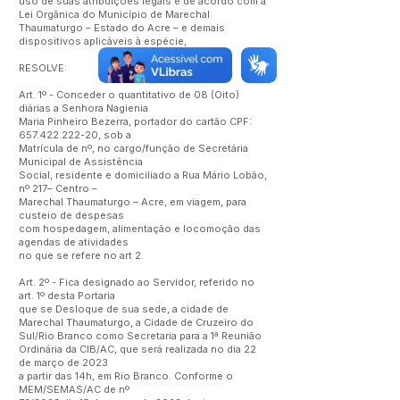
uso de suas atribuições legais e de acordo com a
Lei Orgânica do Município de Marechal
Thaumaturgo – Estado do Acre – e demais
dispositivos aplicáveis à espécie,
RESOLVE:
Art. 1º - Conceder o quantitativo de 08 (Oito)
diárias a Senhora Nagienia
Maria Pinheiro Bezerra, portador do cartão CPF:
657.422.222-20
, sob a
Matrícula de nº, no cargo/função de Secretária
Municipal de Assistência
Social, residente e domiciliado a Rua Mário Lobão,
nº 217– Centro –
Marechal Thaumaturgo – Acre, em viagem, para
custeio de despesas
com hospedagem, alimentação e locomoção das
agendas de atividades
no que se refere no art 2.
Art. 2º - Fica designado ao Servidor, referido no
art. 1º desta Portaria
que se Desloque de sua sede, a cidade de
Marechal Thaumaturgo, a Cidade de Cruzeiro do
Sul/Rio Branco como Secretaria para a 1ª Reunião
Ordinária da CIB/AC, que será realizada no dia 22
de março de 2023
a partir das 14h, em Rio Branco. Conforme o
MEM/SEMAS/AC de nº