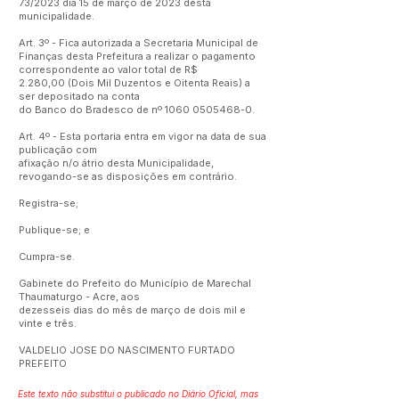
73/2023 dia 15 de março de 2023 desta
municipalidade.
Art. 3º - Fica autorizada a Secretaria Municipal de
Finanças desta Prefeitura a realizar o pagamento
correspondente ao valor total de R$
2.280,00 (Dois Mil Duzentos e Oitenta Reais) a
ser depositado na conta
do Banco do Bradesco de nº
1060 0505468-0
.
Art. 4º - Esta portaria entra em vigor na data de sua
publicação com
afixação n/o átrio desta Municipalidade,
revogando-se as disposições em contrário.
Registra-se;
Publique-se; e
Cumpra-se.
Gabinete do Prefeito do Município de Marechal
Thaumaturgo - Acre, aos
dezesseis dias do mês de março de dois mil e
vinte e três.
VALDELIO JOSE DO NASCIMENTO FURTADO
PREFEITO
Este texto não substitui o publicado no Diário Oficial, mas