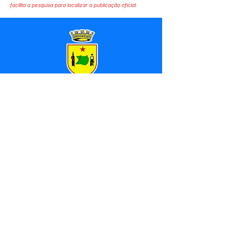
facilita a pesquisa para localizar a publicação oficial.
SERVIÇO DE ATENDIMENTO AO 
CIDADÃO (SIC) E OUVIDORIA
Prefeitura de Marechal 
Thaumaturgo - Estado do Acre
CNPJ 84.306.463/0001-76
💻Acesso online: 
SIC 
| 
Fale Conosco
 | 
Ouvidoria
| 
Mapa do Site
📱Fone: +55 (68) 3325-1092 / (68) 
99282-7179 (Responsável (
Douglas da 