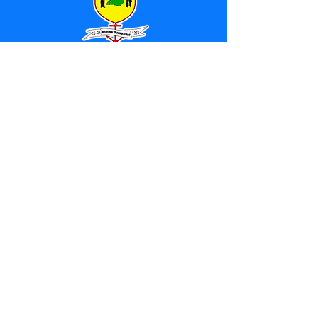
SERVIÇO DE ATENDIMENTO AO 
CIDADÃO (SIC) E OUVIDORIA
Prefeitura de Marechal 
Thaumaturgo - Estado do Acre
CNPJ 84.306.463/0001-76
💻Acesso online: 
SIC 
| 
Fale Conosco
 | 
Ouvidoria
| 
Mapa do Site
📱Fone: +55 (68) 3325-1092 / (68) 
99282-7179 (Responsável (
Douglas da 
Silva Araújo
)
🏢 Av. Raimundo Margarida, SN, CEP 
69.983-000, Centro, Marechal 
Thaumaturgo, Acre
📅 Segunda a sexta, das 7h às 13h 
(Fechado aos sábados, domingos e 