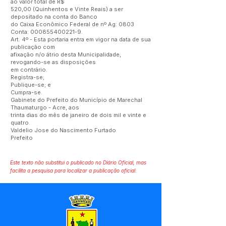
ao valor total de R$
520,00 (Quinhentos e Vinte Reais) a ser
depositado na conta do Banco
do Caixa Econômico Federal de nº Ag: 0803
Conta:
000855400221-9
.
Art. 4º - Esta portaria entra em vigor na data de sua
publicação com
afixação n/o átrio desta Municipalidade,
revogando-se as disposições
em contrário.
Registra-se;
Publique-se; e
Cumpra-se.
Gabinete do Prefeito do Município de Marechal
Thaumaturgo - Acre, aos
trinta dias do mês de janeiro de dois mil e vinte e
quatro.
Valdelio Jose do Nascimento Furtado
Prefeito
Este texto não substitui o publicado no Diário Oficial, mas
facilita a pesquisa para localizar a publicação oficial.