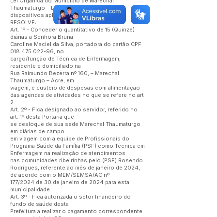
Lei Orgânica do Município de Marechal
Thaumaturgo – Estado do Acre – e demais
dispositivos aplicáveis à espécie,
RESOLVE:
Art. 1º - Conceder o quantitativo de 15 (Quinze)
diárias a Senhora Bruna
Caroline Maciel da Silva, portadora do cartão CPF
018.475.022-96
, no
cargo/função de Técnica de Enfermagem,
residente e domiciliado na
Rua Raimundo Bezerra nº 160, – Marechal
Thaumaturgo – Acre, em
viagem, e custeio de despesas com alimentação
das agendas de atividades no que se refere no art
2.
Art. 2º - Fica designado ao servidor, referido no
art. 1º desta Portaria que
se desloque de sua sede Marechal Thaumaturgo
em diárias de campo
em viagem com a equipe de Profissionais do
Programa Saúde da Família (PSF) como Técnica em
Enfermagem na realização de atendimentos
nas comunidades ribeirinhas pelo (PSF) Rosendo
Rodrigues, referente ao mês de janeiro de 2024,
de acordo com o MEM/SEMSA/AC nº
177/2024 de 30 de janeiro de 2024 para esta
municipalidade.
Art. 3º - Fica autorizada o setor financeiro do
fundo de saúde desta
Prefeitura a realizar o pagamento correspondente