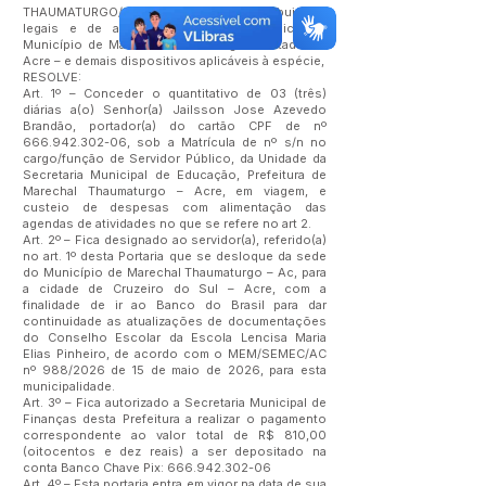
THAUMATURGO/AC, no uso de suas atribuições
legais e de acordo com a Lei Orgânica do
Município de Marechal Thaumaturgo – Estado do
Acre – e demais dispositivos aplicáveis à espécie,
RESOLVE:
Art. 1º – Conceder o quantitativo de 03 (três)
diárias a(o) Senhor(a) Jailsson Jose Azevedo
Brandão, portador(a) do cartão CPF de nº
666.942.302-06
, sob a Matrícula de nº s/n no
cargo/função de Servidor Público, da Unidade da
Secretaria Municipal de Educação, Prefeitura de
Marechal Thaumaturgo – Acre, em viagem, e
custeio de despesas com alimentação das
agendas de atividades no que se refere no art 2.
Art. 2º – Fica designado ao servidor(a), referido(a)
no art. 1º desta Portaria que se desloque da sede
do Município de Marechal Thaumaturgo – Ac, para
a cidade de Cruzeiro do Sul – Acre, com a
finalidade de ir ao Banco do Brasil para dar
continuidade as atualizações de documentações
do Conselho Escolar da Escola Lencisa Maria
Elias Pinheiro, de acordo com o MEM/SEMEC/AC
nº 988/2026 de 15 de maio de 2026, para esta
municipalidade.
Art. 3º – Fica autorizado a Secretaria Municipal de
Finanças desta Prefeitura a realizar o pagamento
correspondente ao valor total de R$ 810,00
(oitocentos e dez reais) a ser depositado na
conta Banco Chave Pix:
666.942.302-06
Art. 4º – Esta portaria entra em vigor na data de sua