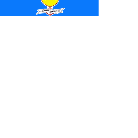
SERVIÇO DE ATENDIMENTO AO 
CIDADÃO (SIC) E OUVIDORIA
Prefeitura de Marechal 
Thaumaturgo - Estado do Acre
CNPJ 84.306.463/0001-76
💻Acesso online: 
SIC 
| 
Fale Conosco
 | 
Ouvidoria
| 
Mapa do Site
📱Fone: +55 (68) 3325-1092 / (68) 
99282-7179 (Responsável (
Douglas da 
Silva Araújo
)
🏢 Av. Raimundo Margarida, SN, CEP 
69.983-000, Centro, Marechal 
Thaumaturgo, Acre
📅 Segunda a sexta, das 7h às 13h 
(Fechado aos sábados, domingos e 