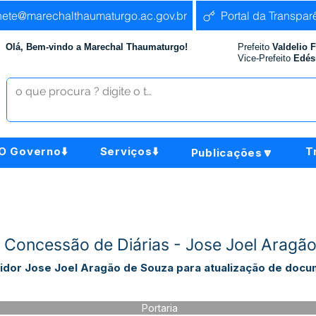
nete@marechalthaumaturgo.ac.gov.br
Portal da Transpar
Olá, Bem-vindo a Marechal Thaumaturgo!
Prefeito
Valdelio 
Vice-Prefeito
Edés
O Governo⬇️
Serviços⬇️
T
Publicações🔽
 Concessão de Diárias - Jose Joel Aragã
vidor Jose Joel Aragão de Souza para atualização de doc
Portaria