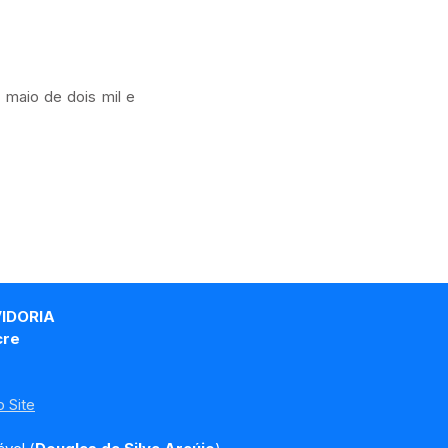
 maio de dois mil e
VIDORIA
cre
 Site