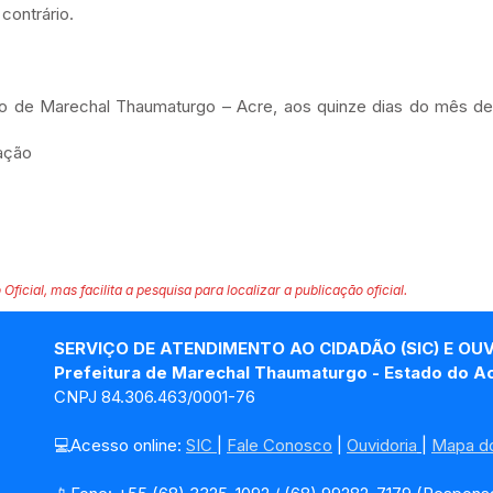
contrário.
io de Marechal Thaumaturgo – Acre, aos quinze dias do mês de
ração
 Oficial, mas facilita a pesquisa para localizar a publicação oficial.
SERVIÇO DE ATENDIMENTO AO CIDADÃO (SIC) E OU
Prefeitura de Marechal Thaumaturgo - Estado do A
CNPJ 84.306.463/0001-76
💻Acesso online: 
SIC 
| 
Fale Conosco
 | 
Ouvidoria
| 
Mapa do