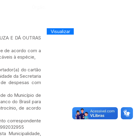
Órgão:
Visualizar
OUZA E DÁ OUTRAS
e de acordo com a
cáveis à espécie,
ortador(a) do cartão
idade da Secretaria
o de despesas com
sede do Município de
anco do Brasil para
trocínio, de acordo
mento correspondente
 68992032955
sta Municipalidade,