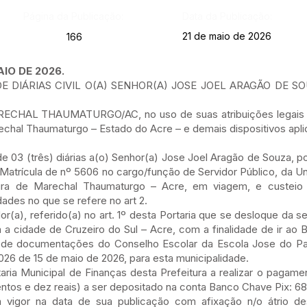
Página da Publicação:
Data da Publicação:
21 de maio de 2026
166
AIO DE 2026.
E DIÁRIAS CIVIL O(A) SENHOR(A) JOSE JOEL ARAGÃO DE S
CHAL THAUMATURGO/AC, no uso de suas atribuições legais 
echal Thaumaturgo – Estado do Acre – e demais dispositivos apli
 de 03 (três) diárias a(o) Senhor(a) Jose Joel Aragão de Souza, p
Matrícula de nº 5606 no cargo/função de Servidor Público, da Un
tura de Marechal Thaumaturgo – Acre, em viagem, e custei
ades no que se refere no art 2.
dor(a), referido(a) no art. 1º desta Portaria que se desloque da 
a cidade de Cruzeiro do Sul – Acre, com a finalidade de ir ao B
s de documentações do Conselho Escolar da Escola Jose do Pa
 de 15 de maio de 2026, para esta municipalidade.
etaria Municipal de Finanças desta Prefeitura a realizar o paga
ocentos e dez reais) a ser depositado na conta Banco Chave Pix:
m vigor na data de sua publicação com afixação n/o átrio de