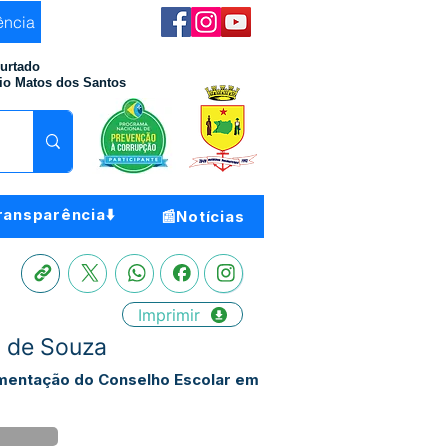
ência
Furtado
io Matos dos Santos
ransparência⬇️
📰Notícias
Imprimir
o de Souza
umentação do Conselho Escolar em