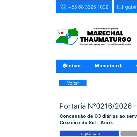
+55 68 3325 1092
gabi
🏠Início
Município⬇️
Voltar
Portaria N°0216/2026 -
Concessão de 03 diárias ao ser
Cruzeiro do Sul - Acre.
Legislação