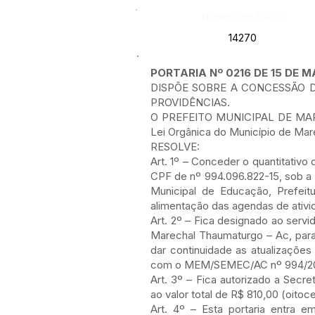
Número do Diário:
14270
PORTARIA Nº 0216 DE 15 DE M
DISPÕE SOBRE A CONCESSÃO D
PROVIDÊNCIAS.
O PREFEITO MUNICIPAL DE MARE
Lei Orgânica do Município de Mar
RESOLVE:
Art. 1º – Conceder o quantitativo
CPF de nº 994.096.822-15, sob a 
Municipal de Educação, Prefei
alimentação das agendas de ativid
Art. 2º – Fica designado ao servi
Marechal Thaumaturgo – Ac, para 
dar continuidade as atualizaçõe
com o MEM/SEMEC/AC nº 994/2026
Art. 3º – Fica autorizado a Secr
ao valor total de R$ 810,00 (oit
Art. 4º – Esta portaria entra e