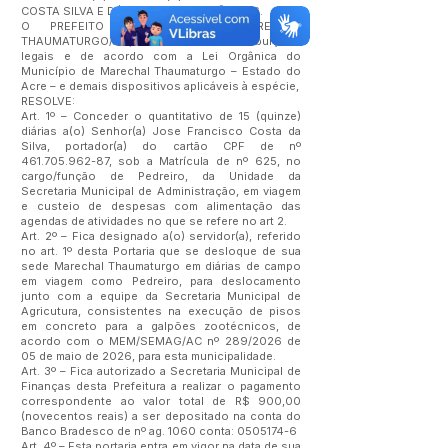
COSTA SILVA E DÁ OUTRAS PROVIDÊNCIAS.
O PREFEITO MUNICIPAL DE MARECHAL
THAUMATURGO/AC, no uso de suas atribuições
legais e de acordo com a Lei Orgânica do
Município de Marechal Thaumaturgo – Estado do
Acre – e demais dispositivos aplicáveis à espécie,
RESOLVE:
Art. 1º – Conceder o quantitativo de 15 (quinze)
diárias a(o) Senhor(a) Jose Francisco Costa da
Silva, portador(a) do cartão CPF de nº
461.705.962-87
, sob a Matrícula de nº 625, no
cargo/função de Pedreiro, da Unidade da
Secretaria Municipal de Administração, em viagem
e custeio de despesas com alimentação das
agendas de atividades no que se refere no art 2.
Art. 2º – Fica designado a(o) servidor(a), referido
no art. 1º desta Portaria que se desloque de sua
sede Marechal Thaumaturgo em diárias de campo
em viagem como Pedreiro, para deslocamento
junto com a equipe da Secretaria Municipal de
Agricutura, consistentes na execução de pisos
em concreto para a galpões zootécnicos, de
acordo com o MEM/SEMAG/AC nº 289/2026 de
05 de maio de 2026, para esta municipalidade.
Art. 3º – Fica autorizado a Secretaria Municipal de
Finanças desta Prefeitura a realizar o pagamento
correspondente ao valor total de R$ 900,00
(novecentos reais) a ser depositado na conta do
Banco Bradesco de nº ag. 1060 conta:
0505174-6
Art. 4º – Esta portaria entra em vigor na data de sua