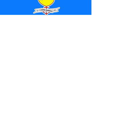
SERVIÇO DE ATENDIMENTO AO 
CIDADÃO (SIC) E OUVIDORIA
Prefeitura de Marechal 
Thaumaturgo - Estado do Acre
CNPJ 84.306.463/0001-76
💻Acesso online: 
SIC 
| 
Fale Conosco
 | 
Ouvidoria
| 
Mapa do Site
📱Fone: +55 (68) 3325-1092 / (68) 
99282-7179 (Responsável (
Douglas da 
Silva Araújo
)
🏢 Av. Raimundo Margarida, SN, CEP 
69.983-000, Centro, Marechal 
Thaumaturgo, Acre
📅 Segunda a sexta, das 7h às 13h 
(Fechado aos sábados, domingos e 