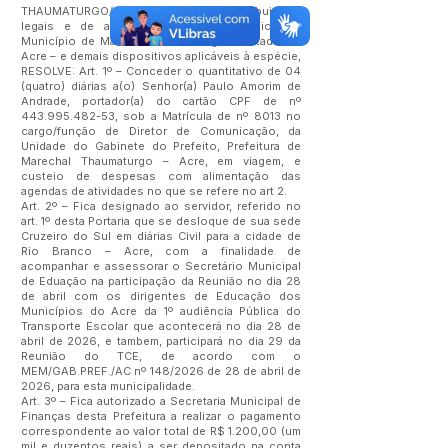
THAUMATURGO/AC, no uso de suas atribuições
legais e de acordo com a Lei Orgânica do
Município de Marechal Thaumaturgo – Estado do
Acre – e demais dispositivos aplicáveis à espécie,
RESOLVE: Art. 1º – Conceder o quantitativo de 04
(quatro) diárias a(o) Senhor(a) Paulo Amorim de
Andrade, portador(a) do cartão CPF de nº
443.995.482-53
, sob a Matrícula de nº 8013 no
cargo/função de Diretor de Comunicação, da
Unidade do Gabinete do Prefeito, Prefeitura de
Marechal Thaumaturgo – Acre, em viagem, e
custeio de despesas com alimentação das
agendas de atividades no que se refere no art 2.
Art. 2º – Fica designado ao servidor, referido no
art. 1º desta Portaria que se desloque de sua sede
Cruzeiro do Sul em diárias Civil para a cidade de
Rio Branco – Acre, com a finalidade de
acompanhar e assessorar o Secretário Municipal
de Eduação na participação da Reunião no dia 28
de abril com os dirigentes de Educação dos
Municípios do Acre da 1º audiência Pública do
Transporte Escolar que acontecerá no dia 28 de
abril de 2026, e tambem, participará no dia 29 da
Reunião do TCE, de acordo com o
MEM/GAB.PREF./AC nº 148/2026 de 28 de abril de
2026, para esta municipalidade.
Art. 3º – Fica autorizado a Secretaria Municipal de
Finanças desta Prefeitura a realizar o pagamento
correspondente ao valor total de R$ 1.200,00 (um
mil e duzentos reais) a ser depositado na conta