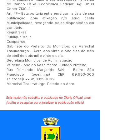
do Banco Caixa Econômica Federal: Ag: 0803
Conta: 7139-4
Art. 4º – Esta portaria entra em vigor na data de sua
publicação com afixação n/o átrio desta
Municipalidade, revogando-se as disposições em
contrário.
Registra-se;
Publique-se; e
Cumpra-se.
Gabinete do Prefeito do Município de Marechal
Thaumaturgo – Acre, aos vinte e oito dias do mês
de abril de dois mil e vinte e seis.
Secretaria Municipal de Administração
Valdélio Jose do Nascimento Furtado Prefeito
Rua Raimundo Margarida S/N – Bairro São
Francisco (pueirinha) CEP
69.983-000
Telefone(0xx68)3325-1092
Marechal Thaumaturgo-Estado do Acre
Este texto não substitui o publicado no Diário Oficial, mas
facilita a pesquisa para localizar a publicação oficial.