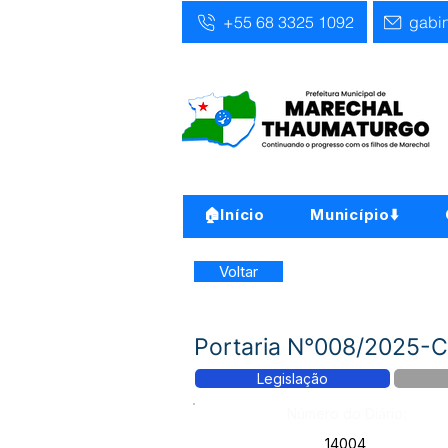
+55 68 3325 1092
gabi
🏠Início
Município⬇️
Voltar
Portaria N°008/2025-Co
Legislação
Número do Diário:
14004