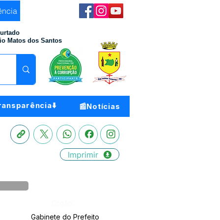
ência
Furtado
io Matos dos Santos
ransparência⬇️
📰Notícias
Imprimir
Órgão:
Gabinete do Prefeito