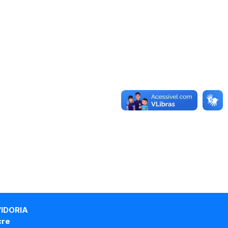
VIDORIA
cre