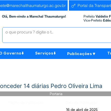
nete@marechalthaumaturgo.ac.gov.br
Portal da Transpar
Olá, Bem-vindo a Marechal Thaumaturgo!
Prefeito
Valdelio 
Vice-Prefeito
Edés
O Governo⬇️
Serviços⬇️
T
Publicações🔽
nceder 14 diárias Pedro Oliveira Lima
Portaria
Página da Publicação:
Data da Publicação:
16 de abril de 2025