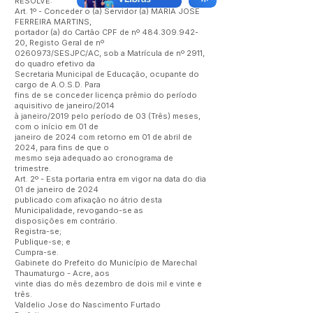
RESOLVE:
Art. 1º - Conceder o (a) Servidor (a) MARIA JOSE
FERREIRA MARTINS,
portador (a) do Cartão CPF de nº
484.309.942-
20
, Registo Geral de nº
0260973
/SESJPC/AC, sob a Matrícula de nº 2911,
do quadro efetivo da
Secretaria Municipal de Educação, ocupante do
cargo de A.O.S.D. Para
fins de se conceder licença prêmio do período
aquisitivo de janeiro/2014
à janeiro/2019 pelo período de 03 (Três) meses,
com o início em 01 de
janeiro de 2024 com retorno em 01 de abril de
2024, para fins de que o
mesmo seja adequado ao cronograma de
trimestre.
Art. 2º - Esta portaria entra em vigor na data do dia
01 de janeiro de 2024
publicado com afixação no átrio desta
Municipalidade, revogando-se as
disposições em contrário.
Registra-se;
Publique-se; e
Cumpra-se.
Gabinete do Prefeito do Município de Marechal
Thaumaturgo - Acre, aos
vinte dias do mês dezembro de dois mil e vinte e
três.
Valdelio Jose do Nascimento Furtado