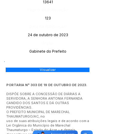
13641
Página da Publicação:
123
Data da Publicação:
24 de outubro de 2023
Órgão:
Gabinete do Prefeito
Visualizar
PORTARIA Nº 303 DE 19 DE OUTUBRO DE 2023.
DISPÕE SOBRE A CONCESSÃO DE DIÁRIAS A
SERVIDORA, A SENHORA ANTONIA FERNANDA
CANDIDO DOS SANTOS E DÁ OUTRAS
PROVIDÊNCIAS.
O PREFEITO MUNICIPAL DE MARECHAL
THAUMATURGO/AC, no
uso de suas atribuições legais e de acordo com a
Lei Orgânica do Município de Marechal
Thaumaturgo – Estado do Acre – e demais