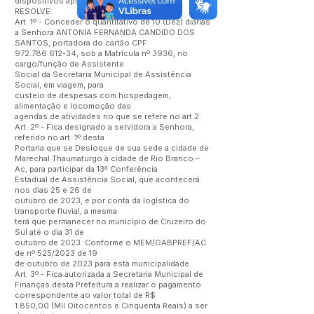
dispositivos aplicáveis à espécie,
RESOLVE:
Art. 1º - Conceder o quantitativo de 10 (Dez) diárias
a Senhora ANTONIA FERNANDA CANDIDO DOS
SANTOS, portadora do cartão CPF
972.786.612-34
, sob a Matrícula nº 3936, no
cargo/função de Assistente
Social da Secretaria Municipal de Assistência
Social, em viagem, para
custeio de despesas com hospedagem,
alimentação e locomoção das
agendas de atividades no que se refere no art 2.
Art. 2º - Fica designado a servidora a Senhora,
referido no art. 1º desta
Portaria que se Desloque de sua sede a cidade de
Marechal Thaumaturgo à cidade de Rio Branco –
Ac, para participar da 13ª Conferência
Estadual de Assistência Social, que acontecerá
nos dias 25 e 26 de
outubro de 2023, e por conta da logística do
transporte fluvial, a mesma
terá que permanecer no município de Cruzeiro do
Sul até o dia 31 de
outubro de 2023. Conforme o MEM/GABPREF/AC
de nº 525/2023 de 19
de outubro de 2023 para esta municipalidade.
Art. 3º - Fica autorizada a Secretaria Municipal de
Finanças desta Prefeitura a realizar o pagamento
correspondente ao valor total de R$
1.850,00 (Mil Oitocentos e Cinquenta Reais) a ser