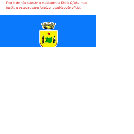
Este texto não substitui o publicado no Diário Oficial, mas
facilita a pesquisa para localizar a publicação oficial.
SERVIÇO DE ATENDIMENTO AO 
CIDADÃO (SIC) E OUVIDORIA
Prefeitura de Marechal 
Thaumaturgo - Estado do Acre
CNPJ 84.306.463/0001-76
💻Acesso online: 
SIC 
| 
Fale Conosco
 | 
Ouvidoria
| 
Mapa do Site
📱Fone: +55 (68) 3325-1092 / (68) 
99282-7179 (Responsável (
Douglas da 