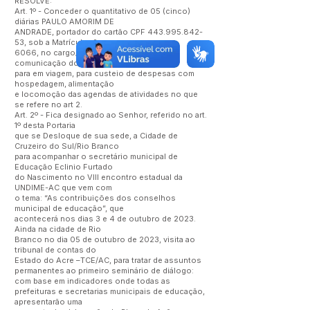
RESOLVE:
Art. 1º - Conceder o quantitativo de 05 (cinco)
diárias PAULO AMORIM DE
ANDRADE, portador do cartão CPF
443.995.842-
53
, sob a Matrícula nº
6066, no cargo/função de Diretor de
comunicação do gabinete do prefeito
para em viagem, para custeio de despesas com
hospedagem, alimentação
e locomoção das agendas de atividades no que
se refere no art 2.
Art. 2º - Fica designado ao Senhor, referido no art.
1º desta Portaria
que se Desloque de sua sede, a Cidade de
Cruzeiro do Sul/Rio Branco
para acompanhar o secretário municipal de
Educação Eclinio Furtado
do Nascimento no VIII encontro estadual da
UNDIME-AC que vem com
o tema: “As contribuições dos conselhos
municipal de educação”, que
acontecerá nos dias 3 e 4 de outubro de 2023.
Ainda na cidade de Rio
Branco no dia 05 de outubro de 2023, visita ao
tribunal de contas do
Estado do Acre –TCE/AC, para tratar de assuntos
permanentes ao primeiro seminário de diálogo:
com base em indicadores onde todas as
prefeituras e secretarias municipais de educação,
apresentarão uma