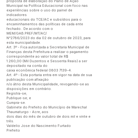
proposta de elaboração do Plano de Ação
Municipal na Política Educacional com foco nas
experiências sobre o uso do painel de
indicadores
educacionais do TCE/AC e subsídios para o
encaminhamentos das políticas de cada ente
fechado.. De acordo com o
MEM/GAB.PREF/MT/AC/
N°2786/2023 do dia 02 de outubro de 2023, para
esta municipalidade.
Art. 3º - Fica autorizada a Secretaria Municipal de
Finanças desta Prefeitura a realizar o pagamento
correspondente ao valor total de R$
1.260,00 (Mil Duzentos e Sessenta Reais) a ser
depositado na conta do
caixa econômica federal
0803 7139-4
.
Art. 4º - Esta portaria entra em vigor na data de sua
publicação com afixação
n/o átrio desta Municipalidade, revogando-se as
disposições em contrário.
Registra-se;
Publique-se; e
Cumpra-se.
Gabinete do Prefeito do Município de Marechal
Thaumaturgo - Acre, aos
dois dias do mês de outubro de dois mil e vinte e
três.
Valdelio Jose do Nascimento Furtado
Prefeito