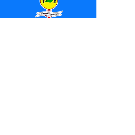
SERVIÇO DE ATENDIMENTO AO 
CIDADÃO (SIC) E OUVIDORIA
Prefeitura de Marechal 
Thaumaturgo - Estado do Acre
CNPJ 84.306.463/0001-76
💻Acesso online: 
SIC 
| 
Fale Conosco
 | 
Ouvidoria
| 
Mapa do Site
📱Fone: +55 (68) 3325-1092 / (68) 
99282-7179 (Responsável (
Douglas da 
Silva Araújo
)
🏢 Av. Raimundo Margarida, SN, CEP 
69.983-000, Centro, Marechal 
Thaumaturgo, Acre
📅 Segunda a sexta, das 7h às 13h 
(Fechado aos sábados, domingos e 