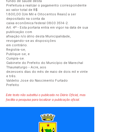
fundo de saúde desta
Prefeitura a realizar o pagamento correspondente
ao valor total de R$
1.800,00 (Um Mil e Oitocentos Reais) a ser
depositado na conta da
caixa econômica federal
0803 3514-2
.
Art. 4º - Esta portaria entra em vigor na data de sua
publicação com
afixação n/o átrio desta Municipalidade,
revogando-se as disposições
em contrário.
Registra-se;
Publique-se; e
Cumpra-se.
Gabinete do Prefeito do Município de Marechal
Thaumaturgo - Acre, aos
dezesseis dias do mês de maio de dois mil e vinte
e três.
Valdelio Jose do Nascimento Furtado
Prefeito
Este texto não substitui o publicado no Diário Oficial, mas
facilita a pesquisa para localizar a publicação oficial.