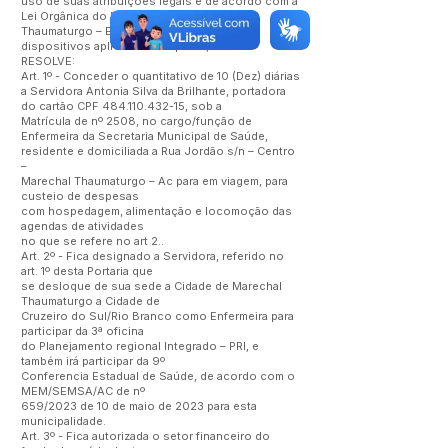
uso de suas atribuições legais e de acordo com a
Lei Orgânica do Município de Marechal
Thaumaturgo – Estado do Acre – e demais
dispositivos aplicáveis à espécie,
RESOLVE:
Art. 1º - Conceder o quantitativo de 10 (Dez) diárias
a Servidora Antonia Silva da Brilhante, portadora
do cartão CPF
484.110.432-15
, sob a
Matrícula de nº 2508, no cargo/função de
Enfermeira da Secretaria Municipal de Saúde,
residente e domiciliada a Rua Jordão s/n – Centro
–
Marechal Thaumaturgo – Ac para em viagem, para
custeio de despesas
com hospedagem, alimentação e locomoção das
agendas de atividades
no que se refere no art 2..
Art. 2º - Fica designado a Servidora, referido no
art. 1º desta Portaria que
se desloque de sua sede a Cidade de Marechal
Thaumaturgo a Cidade de
Cruzeiro do Sul/Rio Branco como Enfermeira para
participar da 3ª oficina
do Planejamento regional Integrado – PRI, e
também irá participar da 9º
Conferencia Estadual de Saúde, de acordo com o
MEM/SEMSA/AC de nº
659/2023 de 10 de maio de 2023 para esta
municipalidade.
Art. 3º - Fica autorizada o setor financeiro do