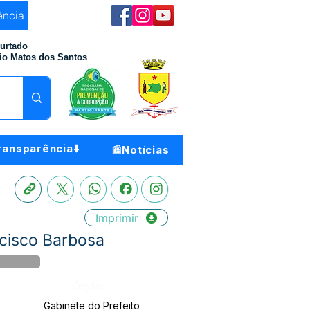
ência
Furtado
io Matos dos Santos
ransparência⬇️
📰Notícias
Imprimir
ncisco Barbosa
Órgão:
Gabinete do Prefeito