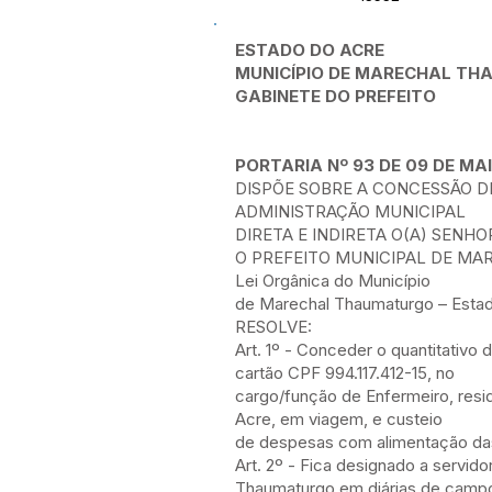
ESTADO DO ACRE
MUNICÍPIO DE MARECHAL T
GABINETE DO PREFEITO
PORTARIA Nº 93 DE 09 DE MAI
DISPÕE SOBRE A CONCESSÃO DE
ADMINISTRAÇÃO MUNICIPAL
DIRETA E INDIRETA O(A) SENH
O PREFEITO MUNICIPAL DE MAREC
Lei Orgânica do Município
de Marechal Thaumaturgo – Estado
RESOLVE:
Art. 1º - Conceder o quantitativo 
cartão CPF 994.117.412-15, no
cargo/função de Enfermeiro, resi
Acre, em viagem, e custeio
de despesas com alimentação das 
Art. 2º - Fica designado a servido
Thaumaturgo em diárias de camp