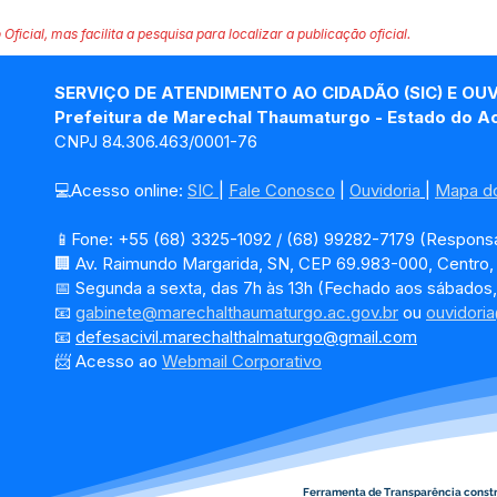
 Oficial, mas facilita a pesquisa para localizar a publicação oficial.
SERVIÇO DE ATENDIMENTO AO CIDADÃO (SIC) E OU
Prefeitura de Marechal Thaumaturgo - Estado do A
CNPJ 84.306.463/0001-76
💻Acesso online: 
SIC 
| 
Fale Conosco
 | 
Ouvidoria
| 
Mapa do
📱Fone: +55 (68) 3325-1092 / (68) 99282-7179 (Responsá
🏢 Av. Raimundo Margarida, SN, CEP 69.983-000, Centro
📅 Segunda a sexta, das 7h às 13h (Fechado aos sábados,
📧 
gabinete@marechalthaumaturgo.ac.gov.br
 ou 
ouvidori
📧
defesacivil.marechalthalmaturgo@gmail.com
📨 Acesso ao 
Webmail Corporativo
Ferramenta de Transparência const