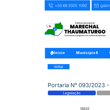
+55 68 3325 1092
gabi
🏠Início
Município⬇️
Voltar
Portaria N° 093/2023 -
Legislação
Número do Diário:
13532