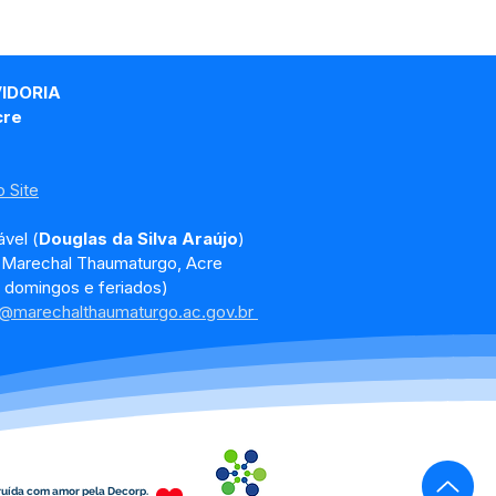
VIDORIA
cre
 Site
vel (
Douglas da Silva Araújo
)
, Marechal Thaumaturgo, Acre
 domingos e feriados)
a@marechalthaumaturgo.ac.gov.br
ruída com amor pela Decorp.