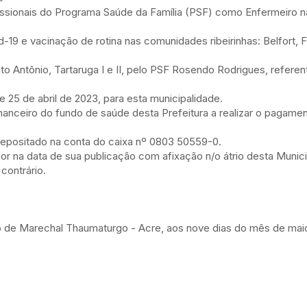
ssionais do Programa Saúde da Família (PSF) como Enfermeiro na
19 e vacinação de rotina nas comunidades ribeirinhas: Belfort, 
to Antônio, Tartaruga I e II, pelo PSF Rosendo Rodrigues, refere
 de abril de 2023, para esta municipalidade.
 financeiro do fundo de saúde desta Prefeitura a realizar o pagam
 depositado na conta do caixa nº 0803 50559-0.
igor na data de sua publicação com afixação n/o átrio desta Munic
contrário.
o de Marechal Thaumaturgo - Acre, aos nove dias do mês de maio 