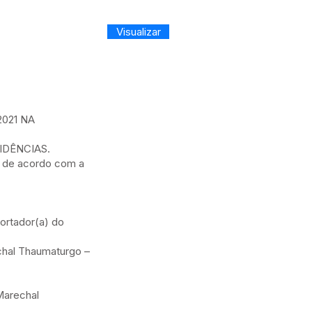
Visualizar
021 NA
IDÊNCIAS.
 de acordo com a
portador(a) do
chal Thaumaturgo –
 Marechal