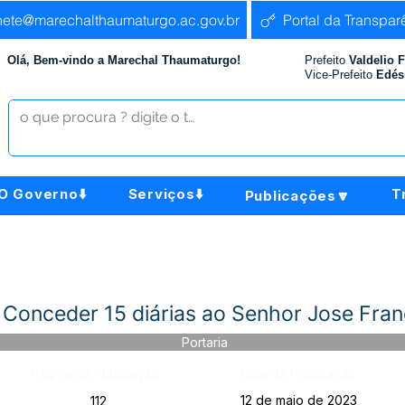
nete@marechalthaumaturgo.ac.gov.br
Portal da Transpar
Olá, Bem-vindo a Marechal Thaumaturgo!
Prefeito
Valdelio 
Vice-Prefeito
Edés
O Governo⬇️
Serviços⬇️
T
Publicações🔽
 Conceder 15 diárias ao Senhor Jose Fra
Portaria
Página da Publicação:
Data da Publicação:
12 de maio de 2023
112