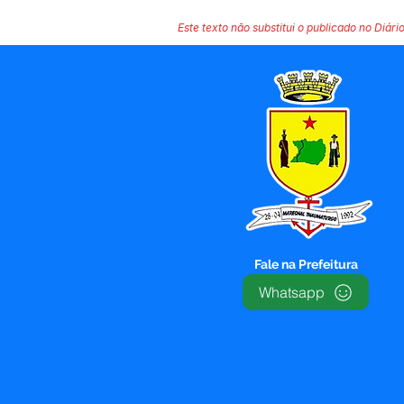
Este texto não substitui o publicado no Diário
Fale na Prefeitura
Whatsapp