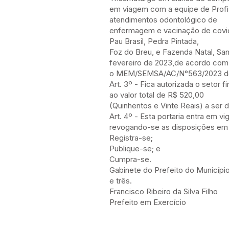
em viagem com a equipe de Profi
atendimentos odontológico de
enfermagem e vacinação de covid-
Pau Brasil, Pedra Pintada,
Foz do Breu, e Fazenda Natal, San
fevereiro de 2023,de acordo com
o MEM/SEMSA/AC/N°563/2023 de 25
Art. 3º - Fica autorizada o setor
ao valor total de R$ 520,00
(Quinhentos e Vinte Reais) a ser
Art. 4º - Esta portaria entra em v
revogando-se as disposições em 
Registra-se;
Publique-se; e
Cumpra-se.
Gabinete do Prefeito do Municípi
e três.
Francisco Ribeiro da Silva Filho
Prefeito em Exercício