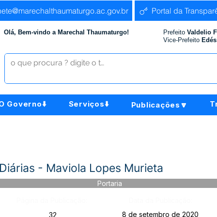
nete@marechalthaumaturgo.ac.gov.br
Portal da Transpar
Olá, Bem-vindo a Marechal Thaumaturgo!
Prefeito
Valdelio 
Vice-Prefeito
Edés
O Governo⬇️
Serviços⬇️
T
Publicações🔽
Diárias - Maviola Lopes Murieta
Portaria
Página da Publicação:
Data da Publicação:
8 de setembro de 2020
32