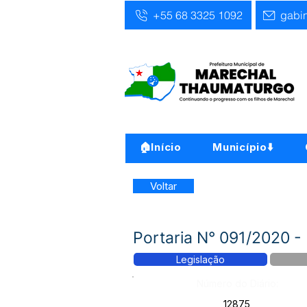
+55 68 3325 1092
gabi
🏠Início
Município⬇️
Voltar
Portaria N° 091/2020 - 
Legislação
Número do Diário:
12875