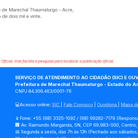
o de Marechal Thaumaturgo - Acre,
de dois mil e vinte.
 Oficial, mas facilita a pesquisa para localizar a publicação oficial.
SERVIÇO DE ATENDIMENTO AO CIDADÃO (SIC) E OU
Prefeitura de Marechal Thaumaturgo - Estado do A
CNPJ 84.306.463/0001-76
💻Acesso online: 
SIC 
| 
Fale Conosco
 | 
Ouvidoria
| 
Mapa do
📱Fone: +55 (68) 3325-1092 / (68) 99282-7179 (Responsá
🏢 Av. Raimundo Margarida, SN, CEP 69.983-000, Centro
📅 Segunda a sexta, das 7h às 13h (Fechado aos sábados,