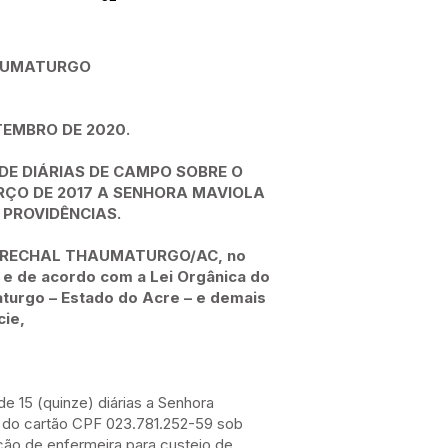
HAUMATURGO
TEMBRO DE 2020.
DE DIÁRIAS DE CAMPO SOBRE O
ARÇO DE 2017 A SENHORA MAVIOLA
 PROVIDÊNCIAS.
MARECHAL THAUMATURGO/AC, no
s e de acordo com a Lei Orgânica do
turgo – Estado do Acre – e demais
cie,
de 15 (quinze) diárias a Senhora
a do cartão CPF 023.781.252-59 sob
ção de enfermeira para custeio de