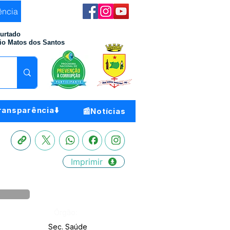
ência
Furtado
io Matos dos Santos
ransparência⬇️
📰Notícias
Imprimir
Órgão:
Sec. Saúde