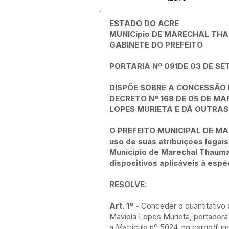
ESTADO DO ACRE
MUNICípio DE MARECHAL T
GABINETE DO PREFEITO
PORTARIA Nº 091DE 03 DE SE
DISPÕE SOBRE A CONCESSÃO 
DECRETO Nº 168 DE 05 DE M
LOPES MURIETA E DÁ OUTRAS
O PREFEITO MUNICIPAL DE 
uso de suas atribuições legai
Município de Marechal Thauma
dispositivos aplicáveis à espé
RESOLVE:
Art. 1º -
Conceder o quantitativo 
Maviola Lopes Murieta, portador
a Matrícula nº 5024, no cargo/fun