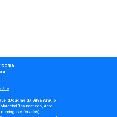
VIDORIA
cre
 Site
vel (
Douglas da Silva Araújo
)
, Marechal Thaumaturgo, Acre
 domingos e feriados)