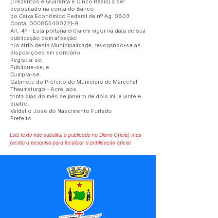
(Trezentos e Quarenta e Cinco Reais) a ser
depositado na conta do Banco
do Caixa Econômico Federal de nº Ag: 0803
Conta:
000855400221-9
.
Art. 4º - Esta portaria entra em vigor na data de sua
publicação com afixação
n/o átrio desta Municipalidade, revogando-se as
disposições em contrário
Registra-se;
Publique-se; e
Cumpra-se.
Gabinete do Prefeito do Município de Marechal
Thaumaturgo - Acre, aos
trinta dias do mês de janeiro de dois mil e vinte e
quatro.
Valdelio Jose do Nascimento Furtado
Prefeito
Este texto não substitui o publicado no Diário Oficial, mas
facilita a pesquisa para localizar a publicação oficial.