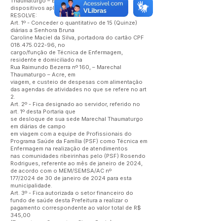
Thaumaturgo – Estado do Acre – e demais
dispositivos aplicáveis à espécie,
RESOLVE:
Art. 1º - Conceder o quantitativo de 15 (Quinze)
diárias a Senhora Bruna
Caroline Maciel da Silva, portadora do cartão CPF
018.475.022-96
, no
cargo/função de Técnica de Enfermagem,
residente e domiciliado na
Rua Raimundo Bezerra nº 160, – Marechal
Thaumaturgo – Acre, em
viagem, e custeio de despesas com alimentação
das agendas de atividades no que se refere no art
2.
Art. 2º - Fica designado ao servidor, referido no
art. 1º desta Portaria que
se desloque de sua sede Marechal Thaumaturgo
em diárias de campo
em viagem com a equipe de Profissionais do
Programa Saúde da Família (PSF) como Técnica em
Enfermagem na realização de atendimentos
nas comunidades ribeirinhas pelo (PSF) Rosendo
Rodrigues, referente ao mês de janeiro de 2024,
de acordo com o MEM/SEMSA/AC nº
177/2024 de 30 de janeiro de 2024 para esta
municipalidade.
Art. 3º - Fica autorizada o setor financeiro do
fundo de saúde desta Prefeitura a realizar o
pagamento correspondente ao valor total de R$
345,00