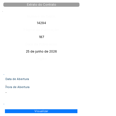
Extrato do Contrato
Número do Diário:
14294
Página da Publicação:
187
Data da Publicação:
25 de junho de 2026
Órgão:
Data de Abertura
-
Hora de Abertura
-
Visualizar