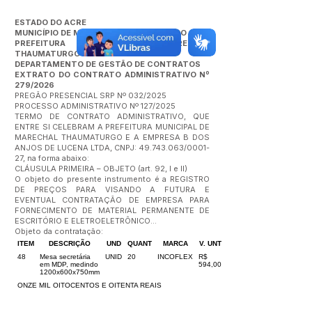
ESTADO DO ACRE
MUNICÍPIO DE MARECHAL THAUMATURGO
PREFEITURA MUNICIPAL DE MARECHAL
THAUMATURGO
DEPARTAMENTO DE GESTÃO DE CONTRATOS
EXTRATO DO CONTRATO ADMINISTRATIVO Nº
279/2026
PREGÃO PRESENCIAL SRP Nº 032/2025
PROCESSO ADMINISTRATIVO Nº 127/2025
TERMO DE CONTRATO ADMINISTRATIVO, QUE
ENTRE SI CELEBRAM A PREFEITURA MUNICIPAL DE
MARECHAL THAUMATURGO E A EMPRESA B DOS
ANJOS DE LUCENA LTDA, CNPJ:
49.743.063
/0001-
27, na forma abaixo:
CLÁUSULA PRIMEIRA – OBJETO (art. 92, I e II)
O objeto do presente instrumento é a REGISTRO
DE PREÇOS PARA VISANDO A FUTURA E
EVENTUAL CONTRATAÇÃO DE EMPRESA PARA
FORNECIMENTO DE MATERIAL PERMANENTE DE
ESCRITÓRIO E ELETROELETRÔNICO...
Objeto da contratação:
ITEM
DESCRIÇÃO
UND
QUANT
MARCA
V. UNT
48
Mesa secretária
UNID
20
INCOFLEX
R$
em MDP, medindo
594,00
1200x600x750mm
ONZE MIL OITOCENTOS E OITENTA REAIS