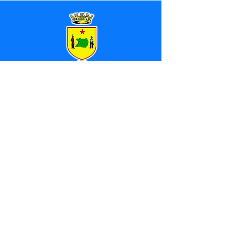
SERVIÇO DE ATENDIMENTO AO 
CIDADÃO (SIC) E OUVIDORIA
Prefeitura de Marechal 
Thaumaturgo - Estado do Acre
CNPJ 84.306.463/0001-76
💻Acesso online: 
SIC 
| 
Fale Conosco
 | 
Ouvidoria
| 
Mapa do Site
📱Fone: +55 (68) 3325-1092 / (68) 
99282-7179 (Responsável (
Douglas da 
Silva Araújo
)
🏢 Av. Raimundo Margarida, SN, CEP 