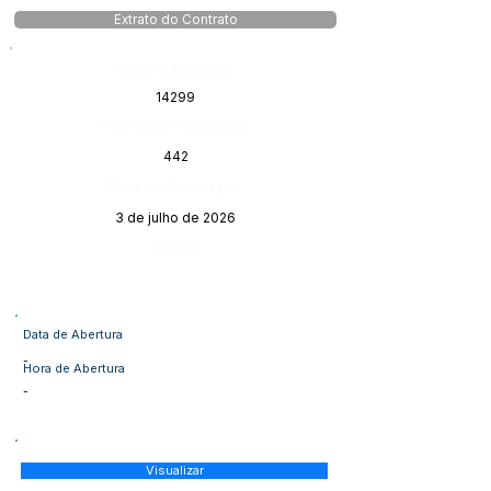
Extrato do Contrato
Número do Diário:
14299
Página da Publicação:
442
Data da Publicação:
3 de julho de 2026
Órgão:
Data de Abertura
-
Hora de Abertura
-
Visualizar