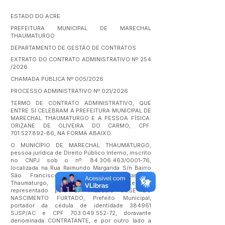
ESTADO DO ACRE
PREFEITURA MUNICIPAL DE MARECHAL
THAUMATURGO
DEPARTAMENTO DE GESTÃO DE CONTRATOS
EXTRATO DO CONTRATO ADMINISTRATIVO Nº 254
/2026
CHAMADA PÚBLICA Nº 005/2026
PROCESSO ADMINISTRATIVO Nº 021/2026
TERMO DE CONTRATO ADMINISTRATIVO, QUE
ENTRE SI CELEBRAM A PREFEITURA MUNICIPAL DE
MARECHAL THAUMATURGO E A PESSOA FÍSICA:
ORIZANE DE OLIVEIRA DO CARMO, CPF:
701.527.892-86
, NA FORMA ABAIXO:
O MUNICÍPIO DE MARECHAL THAUMATURGO,
pessoa jurídica de Direito Público Interno, inscrito
no CNPJ sob o nº.
84.306.463
/0001-76,
localizada na Rua Raimundo Margarida S/n Bairro
São Francisco, na cidade de Marechal
Thaumaturgo, Estado do Acre, neste ato
representado pelo Sr. VALDÉLIO JOSE DO
NASCIMENTO FURTADO, Prefeito Municipal,
portador da cédula de identidade 384961
SJSP/AC e CPF
703.049.552-72
, doravante
denominada CONTRATANTE, e por outro lado a