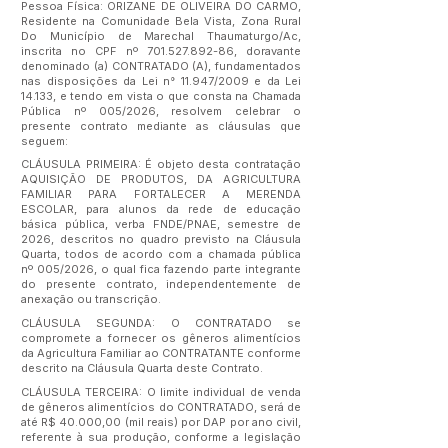
Pessoa Física: ORIZANE DE OLIVEIRA DO CARMO,
Residente na Comunidade Bela Vista, Zona Rural
Do Município de Marechal Thaumaturgo/Ac,
inscrita no CPF nº
701.527.892-86
, doravante
denominado (a) CONTRATADO (A), fundamentados
nas disposições da Lei n° 11.947/2009 e da Lei
14.133, e tendo em vista o que consta na Chamada
Pública nº 005/2026, resolvem celebrar o
presente contrato mediante as cláusulas que
seguem:
CLÁUSULA PRIMEIRA: É objeto desta contratação
AQUISIÇÃO DE PRODUTOS, DA AGRICULTURA
FAMILIAR PARA FORTALECER A MERENDA
ESCOLAR, para alunos da rede de educação
básica pública, verba FNDE/PNAE, semestre de
2026, descritos no quadro previsto na Cláusula
Quarta, todos de acordo com a chamada pública
nº 005/2026, o qual fica fazendo parte integrante
do presente contrato, independentemente de
anexação ou transcrição.
CLÁUSULA SEGUNDA: O CONTRATADO se
compromete a fornecer os gêneros alimentícios
da Agricultura Familiar ao CONTRATANTE conforme
descrito na Cláusula Quarta deste Contrato.
CLÁUSULA TERCEIRA: O limite individual de venda
de gêneros alimentícios do CONTRATADO, será de
até R$ 40.000,00 (mil reais) por DAP por ano civil,
referente à sua produção, conforme a legislação