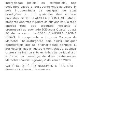
interpelação judicial ou extrajudicial, nos
seguintes casos: a. por acordo entre as partes; b.
pela inobservância de qualquer de suas
condições; c. por quaisquer dos motivos
previstos em lei. CLÁUSULA DÉCIMA SÉTIMA: O
presente contrato vigorará da sua assinatura até a
entrega total dos produtos mediante o
cronograma apresentado (Cláusula Quarta) ou até
30 de dezembro de 2026. CLÁUSULA DÉCIMA
OITAVA: É competente o Foro da Comarca de
Marechal Thaumaturgo/Ac para dirimir qualquer
controvérsia que se originar deste contrato. E,
por estarem assim, justos e contratados, assinam
o presente instrumento em três vias de igual teor
e forma, na presença de duas testemunhas.
Marechal Thaumaturgo/Ac, 21 de maio de 2026.
VALDÉLIO JOSÉ DO NASCIMENTO FURTADO -
Prefeito Municipal - Contratante
ORIZANE DE OLIVEIRA DO CARMO - CPF:
701.527.892-86
- Contratado
Este texto não substitui o publicado no Diário Oficial, mas
facilita a pesquisa para localizar a publicação oficial.