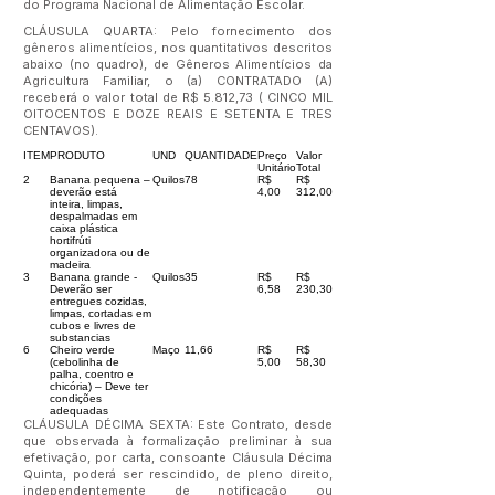
do Programa Nacional de Alimentação Escolar.
CLÁUSULA QUARTA: Pelo fornecimento dos
gêneros alimentícios, nos quantitativos descritos
abaixo (no quadro), de Gêneros Alimentícios da
Agricultura Familiar, o (a) CONTRATADO (A)
receberá o valor total de R$ 5.812,73 ( CINCO MIL
OITOCENTOS E DOZE REAIS E SETENTA E TRES
CENTAVOS).
ITEM
PRODUTO
UND
QUANTIDADE
Preço
Valor
Unitário
Total
2
Banana pequena –
Quilos
78
R$
R$
deverão está
4,00
312,00
inteira, limpas,
despalmadas em
caixa plástica
hortifrúti
organizadora ou de
madeira
3
Banana grande -
Quilos
35
R$
R$
Deverão ser
6,58
230,30
entregues cozidas,
limpas, cortadas em
cubos e livres de
substancias
6
Cheiro verde
Maço
11,66
R$
R$
(cebolinha de
5,00
58,30
palha, coentro e
chicória) – Deve ter
condições
adequadas
CLÁUSULA DÉCIMA SEXTA: Este Contrato, desde
que observada à formalização preliminar à sua
efetivação, por carta, consoante Cláusula Décima
Quinta, poderá ser rescindido, de pleno direito,
independentemente de notificação ou