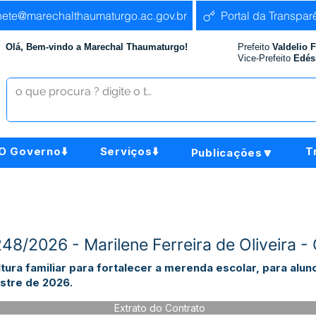
nete@marechalthaumaturgo.ac.gov.br
Portal da Transpar
Olá, Bem-vindo a Marechal Thaumaturgo!
Prefeito
Valdelio 
Vice-Prefeito
Edés
O Governo⬇️
Serviços⬇️
T
Publicações🔽
248/2026 - Marilene Ferreira de Oliveira
tura familiar para fortalecer a merenda escolar, para alu
stre de 2026.
Extrato do Contrato