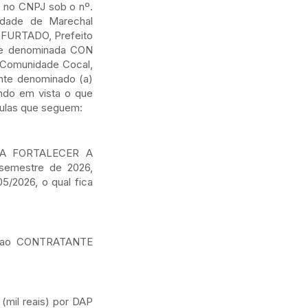
 no CNPJ sob o nº.
cidade de Marechal
 FURTADO, Prefeito
nte denominada CON
 Comunidade Cocal,
ante denominado (a)
ndo em vista o que
sulas que seguem:
ARA FORTALECER A
semestre de 2026,
5/2026, o qual fica
ar ao CONTRATANTE
(mil reais) por DAP