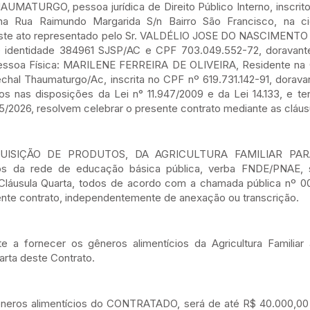
TURGO, pessoa jurídica de Direito Público Interno, inscrito
a na Rua Raimundo Margarida S/n Bairro São Francisco, na 
este ato representado pelo Sr. VALDÉLIO JOSE DO NASCIMENTO
de identidade 384961 SJSP/AC e CPF 703.049.552-72, dorava
essoa Física: MARILENE FERREIRA DE OLIVEIRA, Residente na
chal Thaumaturgo/Ac, inscrita no CPF nº 619.731.142-91, dorav
nas disposições da Lei n° 11.947/2009 e da Lei 14.133, e te
/2026, resolvem celebrar o presente contrato mediante as cláu
 AQUISIÇÃO DE PRODUTOS, DA AGRICULTURA FAMILIAR P
 da rede de educação básica pública, verba FNDE/PNAE, 
 Cláusula Quarta, todos de acordo com a chamada pública nº 00
ente contrato, independentemente de anexação ou transcrição.
 fornecer os gêneros alimentícios da Agricultura Famili
arta deste Contrato.
gêneros alimentícios do CONTRATADO, será de até R$ 40.000,00 