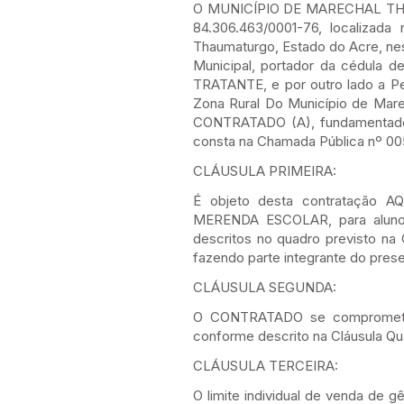
O MUNICÍPIO DE MARECHAL THAUMA
84.306.463/0001-76, localizad
Thaumaturgo, Estado do Acre, n
Municipal, portador da cédula 
TRATANTE, e por outro lado a P
Zona Rural Do Município de Mare
CONTRATADO (A), fundamentados 
consta na Chamada Pública nº 005
CLÁUSULA PRIMEIRA:
É objeto desta contratação
MERENDA ESCOLAR, para alunos
descritos no quadro previsto na
fazendo parte integrante do pres
CLÁUSULA SEGUNDA:
O CONTRATADO se compromete a
conforme descrito na Cláusula Qu
CLÁUSULA TERCEIRA:
O limite individual de venda de 