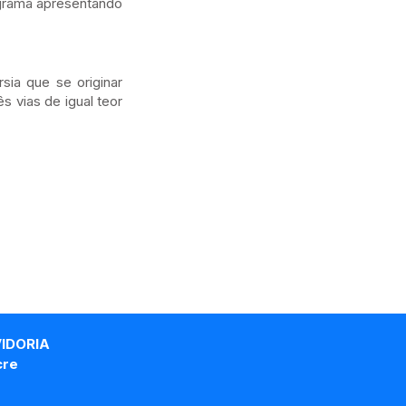
ograma apresentando
ia que se originar
s vias de igual teor
VIDORIA
cre