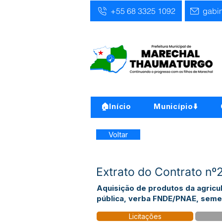
+55 68 3325 1092
gabi
🏠Início
Município⬇️
Voltar
Extrato do Contrato nº
Aquisição de produtos da agricul
pública, verba FNDE/PNAE, seme
Licitações