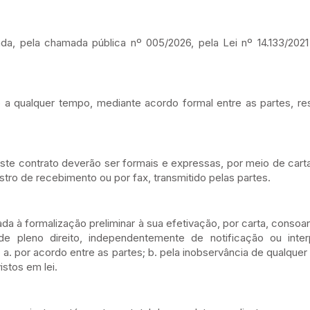
nda, pela chamada pública nº 005/2026, pela Lei nº 14.133/20
o a qualquer tempo, mediante acordo formal entre as partes, r
e contrato deverão ser formais e expressas, por meio de cart
stro de recebimento ou por fax, transmitido pelas partes.
da à formalização preliminar à sua efetivação, por carta, conso
de pleno direito, independentemente de notificação ou inter
: a. por acordo entre as partes; b. pela inobservância de qualque
istos em lei.