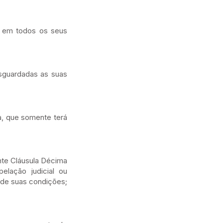
21 em todos os seus
esguardadas as suas
a, que somente terá
ante Cláusula Décima
pelação judicial ou
r de suas condições;