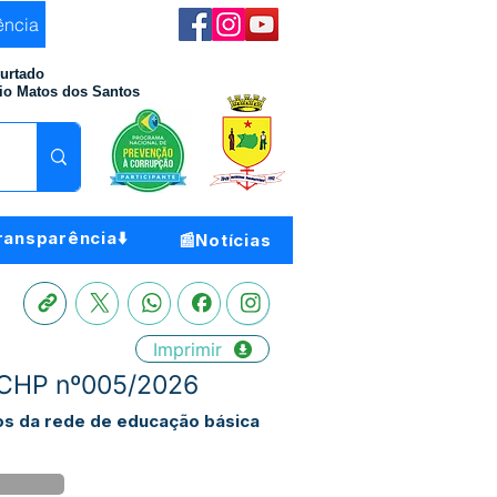
ência
Furtado
io Matos dos Santos
ransparência⬇️
📰Notícias
Imprimir
 - CHP nº005/2026
nos da rede de educação básica