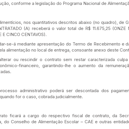
odução, conforme a legislação do Programa Nacional de Alimentaçã
imentícios, nos quantitativos descritos abaixo (no quadro), de 
 CONTRATADO (A) receberá o valor total de R$ 11.675,25 (ONZ
E E CINCO CENTAVOS).
dar-se-á mediante apresentação do Termo de Recebimento e da
la alimentação no local de entrega, consoante anexo deste Cont
rar ou rescindir o contrato sem restar caracterizada cul
econômico-financeiro, garantindo-lhe o aumento da remuneraç
zadas.
 processo administrativo poderá ser descontada dos pagame
ando for o caso, cobrada judicialmente.
rato ficará a cargo do respectivo fiscal de contrato, da Secr
a, do Conselho de Alimentação Escolar – CAE e outras entidad