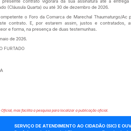
sente contrato vigorará da sua assinatura até a entrega 
do (Cláusula Quarta) ou até 30 de dezembro de 2026.
petente o Foro da Comarca de Marechal Thaumaturgo/Ac par
este contrato. E, por estarem assim, justos e contratados, 
 teor e forma, na presença de duas testemunhas.
maio de 2026.
TO FURTADO
MA
 Oficial, mas facilita a pesquisa para localizar a publicação oficial.
SERVIÇO DE ATENDIMENTO AO CIDADÃO (SIC) E OU