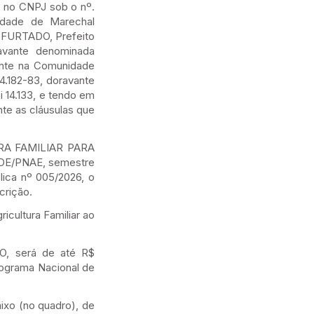
 no CNPJ sob o nº.
cidade de Marechal
 FURTADO, Prefeito
avante denominada
nte na Comunidade
4.182-83, doravante
 14.133, e tendo em
te as cláusulas que
URA FAMILIAR PARA
NDE/PNAE, semestre
lica nº 005/2026, o
crição.
ultura Familiar ao
O, será de até R$
Programa Nacional de
ixo (no quadro), de