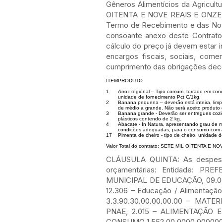
Gêneros Alimentícios da Agricult
OITENTA E NOVE REAIS E ONZE C
Termo de Recebimento e das Nota
consoante anexo deste Contrato.
cálculo do preço já devem estar 
encargos fiscais, sociais, comer
cumprimento das obrigações deco
ITEM
PRODUTO
1
Arroz regional – Tipo comum, torrado em co
unidade de fornecimento Pct C/1kg.
2
Banana pequena – deverão está inteira, limp
de médio a grande. Não será aceito produt
3
Banana grande - Deverão ser entregues cozid
plásticos contendo de 2 kg.
4
Abacate - In Natura, apresentando grau de m
condições adequadas, para o consumo com au
17
Pimenta de cheiro - tipo de cheiro, unidade 
Valor Total do contrato: SETE MIL OITENTA E
CLÁUSULA QUINTA: As despesas
orçamentárias: Entidade: 
MUNICIPAL DE EDUCAÇÃO, 09.001
12.306 – Educação / Alimenta
3.3.90.30.00.00.00.00 – MA
PNAE, 2.015 – ALIMENTAÇÃO E
CONSUMO 1.552.00.0000.00000