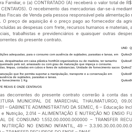
ura Familiar, o (a) CONTRATADO (A) receberá o valor total de R$
ENTAVOS). O recebimento das mercadorias dar-se-á mediant
s Fiscais de Venda pela pessoa responsável pela alimentação n
 O preço de aquisição é o preço pago ao fornecedor da agricu
incluídas as despesas com frete, recursos humanos e materiais
ciais, trabalhistas e previdenciários e quaisquer outras desp
rrentes do presente contrato.
UND
Q
ndições adequadas, para o consumo com ausência de sujidades, parasitas e larvas, em
Quilos
2
as, despalmadas em caixa plástica hortifrúti organizadora ou de madeira, ter tamanho
Quilos
4
o queimado pelo sol, amassado ou com grau de maturação que impeça o consumo.
as, limpas, cortadas em cubos e livres de substancias, Unidade de fornecimento sacos
Quilos
2
aturação que lhe permita suportar a manipulação, transporte e a conservação em
Quilos
9
sência de sujidades, parasitas e larvas.
de fornecimento 1 Kg
Quilos
6
 NOVE REAIS E ONZE CENTAVOS
 decorrentes do presente contrato correrão à conta das s
PREFEITURA MUNICIPAL DE MARECHAL THAUMATURGO, 09.0
 – GABINETE ADMINISTRATIVO DA SEMEC, 6 – Educação Inclus
ção e Nutrição, 2.014 – ALIMENTAÇÃO E NUTRIÇÃO NO ENSIO 
TERIAL DE CONSUMO 1.552.00.0000.000000 – TRANSFER RE
 NUTRIÇÃO NO ENSINO INFANTIL, 49 – 3.3.90.30.00.00.00
0 – TRANSFER RECURSOS DO FNDE – PNAE