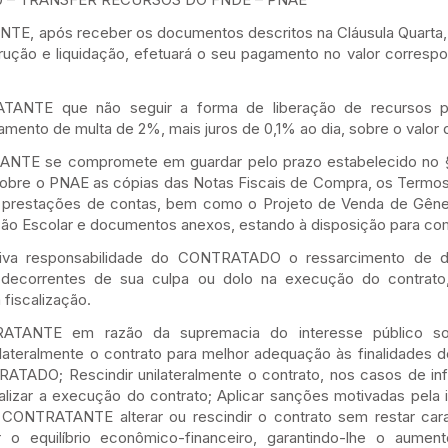
 após receber os documentos descritos na Cláusula Quarta, al
rução e liquidação, efetuará o seu pagamento no valor corresp
NTE que não seguir a forma de liberação de recursos p
ento de multa de 2%, mais juros de 0,1% ao dia, sobre o valor d
E se compromete em guardar pelo prazo estabelecido no §7
obre o PNAE as cópias das Notas Fiscais de Compra, os Termo
s prestações de contas, bem como o Projeto de Venda de Gêne
tação Escolar e documentos anexos, estando à disposição para c
va responsabilidade do CONTRATADO o ressarcimento de 
ecorrentes de sua culpa ou dolo na execução do contrato,
 fiscalização.
ANTE em razão da supremacia do interesse público sob
ilateralmente o contrato para melhor adequação às finalidades d
ATADO; Rescindir unilateralmente o contrato, nos casos de inf
izar a execução do contrato; Aplicar sanções motivadas pela 
 CONTRATANTE alterar ou rescindir o contrato sem restar car
o equilíbrio econômico-financeiro, garantindo-lhe o aume