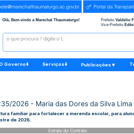
nete@marechalthaumaturgo.ac.gov.br
Portal da Transpar
Olá, Bem-vindo a Marechal Thaumaturgo!
Prefeito
Valdelio 
Vice-Prefeito
Edés
O Governo⬇️
Serviços⬇️
T
Publicações🔽
235/2026 - Maria das Dores da Silva Lim
tura familiar para fortalecer a merenda escolar, para alu
stre de 2026.
Extrato do Contrato