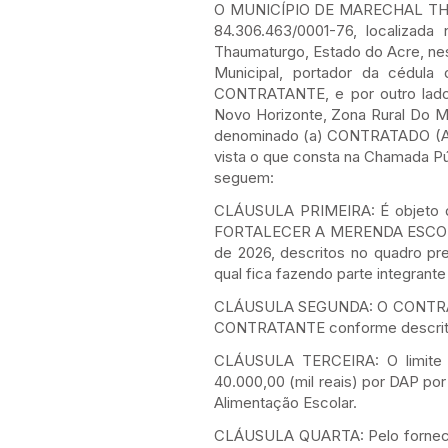
O MUNICÍPIO DE MARECHAL THAUMA
84.306.463/0001-76, localizad
Thaumaturgo, Estado do Acre, n
Municipal, portador da cédul
CONTRATANTE, e por outro lad
Novo Horizonte, Zona Rural Do Mu
denominado (a) CONTRATADO (A), 
vista o que consta na Chamada Pú
seguem:
CLÁUSULA PRIMEIRA: É objeto
FORTALECER A MERENDA ESCOLAR,
de 2026, descritos no quadro pr
qual fica fazendo parte integran
CLÁUSULA SEGUNDA: O CONTRATADO
CONTRATANTE conforme descrito 
CLÁUSULA TERCEIRA: O limite 
40.000,00 (mil reais) por DAP por
Alimentação Escolar.
CLÁUSULA QUARTA: Pelo fornecime