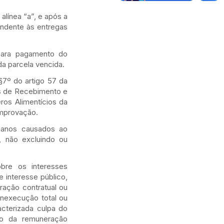
ínea “a”, e após a
ondente às entregas
ara pagamento do
a parcela vencida.
º do artigo 57 da
s de Recebimento e
ros Alimentícios da
omprovação.
danos causados ao
 não excluindo ou
re os interesses
e interesse público,
ração contratual ou
inexecução total ou
acterizada culpa do
nto da remuneração