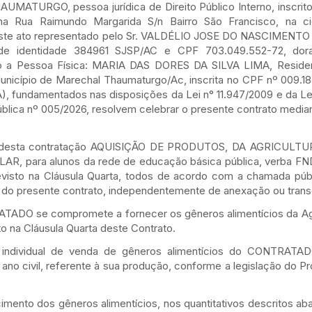
TURGO, pessoa jurídica de Direito Público Interno, inscrito
a na Rua Raimundo Margarida S/n Bairro São Francisco, na 
este ato representado pelo Sr. VALDÉLIO JOSE DO NASCIMENTO
a de identidade 384961 SJSP/AC e CPF 703.049.552-72, dor
o a Pessoa Física: MARIA DAS DORES DA SILVA LIMA, Reside
nicípio de Marechal Thaumaturgo/Ac, inscrita no CPF nº 009.18
fundamentados nas disposições da Lei n° 11.947/2009 e da Lei
blica nº 005/2026, resolvem celebrar o presente contrato median
 desta contratação AQUISIÇÃO DE PRODUTOS, DA AGRICULT
 para alunos da rede de educação básica pública, verba F
evisto na Cláusula Quarta, todos de acordo com a chamada púb
te do presente contrato, independentemente de anexação ou trans
 se compromete a fornecer os gêneros alimentícios da Agric
na Cláusula Quarta deste Contrato.
individual de venda de gêneros alimentícios do CONTRATAD
 ano civil, referente à sua produção, conforme a legislação do 
nto dos gêneros alimentícios, nos quantitativos descritos aba