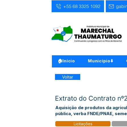
+55 68 3325 1092
gabi
🏠Início
Município⬇️
Voltar
Extrato do Contrato nº
Aquisição de produtos da agricul
pública, verba FNDE/PNAE, seme
Licitações