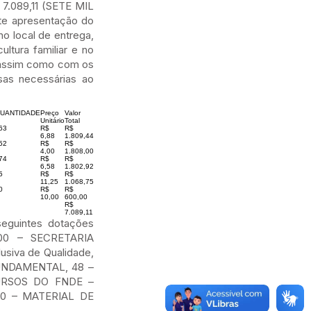
 7.089,11 (SETE MIL
e apresentação do
o local de entrega,
ltura familiar e no
, assim como com os
esas necessárias ao
UANTIDADE
Preço
Valor
Unitário
Total
63
R$
R$
6,88
1.809,44
52
R$
R$
4,00
1.808,00
74
R$
R$
6,58
1.802,92
5
R$
R$
11,25
1.068,75
0
R$
R$
10,00
600,00
R$
7.089,11
eguintes dotações
00 – SECRETARIA
iva de Qualidade,
FUNDAMENTAL, 48 –
CURSOS DO FNDE –
.00 – MATERIAL DE