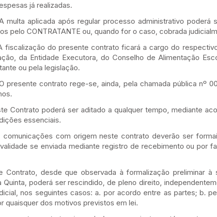
espesas já realizadas.
lta aplicada após regular processo administrativo poderá 
os pelo CONTRATANTE ou, quando for o caso, cobrada judicialm
alização do presente contrato ficará a cargo do respectivo 
ação, da Entidade Executora, do Conselho de Alimentação Esc
ante ou pela legislação.
esente contrato rege-se, ainda, pela chamada pública nº 005
mos.
ontrato poderá ser aditado a qualquer tempo, mediante acor
dições essenciais.
municações com origem neste contrato deverão ser formais
validade se enviada mediante registro de recebimento ou por fax
ntrato, desde que observada à formalização preliminar à s
 Quinta, poderá ser rescindido, de pleno direito, independentem
udicial, nos seguintes casos: a. por acordo entre as partes; b. p
r quaisquer dos motivos previstos em lei.