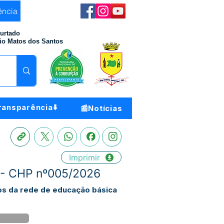
ência
Furtado
io Matos dos Santos
ransparência⬇️
📰Notícias
Imprimir
a - CHP nº005/2026
nos da rede de educação básica