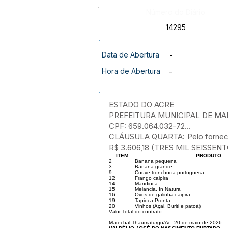
Número do Diário:
14295
Data de Abertura
-
Hora de Abertura
-
ESTADO DO ACRE
PREFEITURA MUNICIPAL DE MA
CPF: 659.064.032-72...
CLÁUSULA QUARTA: Pelo fornecime
R$ 3.606,18 (TRES MIL SEISSEN
ITEM
PRODUTO
2
Banana pequena
3
Banana grande
9
Couve tronchuda portuguesa
12
Frango caipira
14
Mandioca
15
Melancia, In Natura
16
Ovos de galinha caipira
19
Tapioca Pronta
20
Vinhos (Açai, Buriti e patoá)
Valor Total do contrato
Marechal Thaumaturgo/Ac, 20 de maio de 2026.