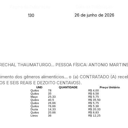
Página da Publicação:
Data da Publicação:
26 de junho de 2026
130
RECHAL THAUMATURGO... PESSOA FÍSICA: ANTONIO MARTIN
nto dos gêneros alimentícios... o (a) CONTRATADO (A) recebe
TOS E SEIS REAIS E DEZOITO CENTAVOS).
UND
QUANTIDADE
Preço Unitário
Quilos
78
R$ 4,00
Quilos
35
R$ 6,58
Maço
25,33
R$ 5,75
Quilos
40,5
R$ 35,50
Quilos
26,66
R$ 5,75
Quilos
76,66
R$ 5,38
Duzia
14,33
R$ 20,33
Quilos
20,66
R$ 8,83
Litros
36
R$ 12,25