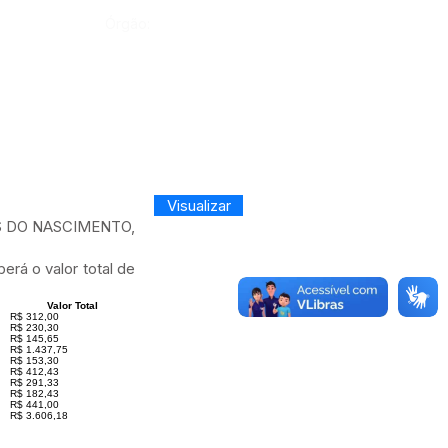
Órgão:
Visualizar
S DO NASCIMENTO,
rá o valor total de
Valor Total
R$ 312,00
R$ 230,30
R$ 145,65
R$ 1.437,75
R$ 153,30
R$ 412,43
R$ 291,33
R$ 182,43
R$ 441,00
R$ 3.606,18