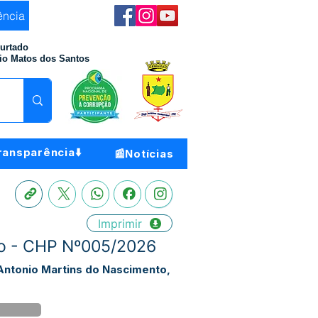
ência
Furtado
io Matos dos Santos
ransparência⬇️
📰Notícias
Imprimir
to - CHP Nº005/2026
Antonio Martins do Nascimento,