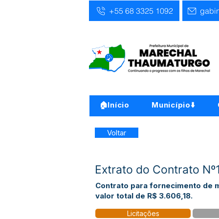
+55 68 3325 1092
gabi
🏠Início
Município⬇️
Voltar
Extrato do Contrato N
Contrato para fornecimento de m
valor total de R$ 3.606,18.
Licitações