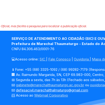
 Oficial, mas facilita a pesquisa para localizar a publicação oficial.
SERVIÇO DE ATENDIMENTO AO CIDADÃO (SIC) E OU
Prefeitura de Marechal Thaumaturgo - Estado do A
CNPJ 84.306.463/0001-76
💻Acesso online: 
SIC 
| 
Fale Conosco
 | 
Ouvidoria
| 
Mapa do
📱Fone: +55 (68) 3325-1092 / (68) 99282-7179 (Responsá
🏢 Av. Raimundo Margarida, SN, CEP 69.983-000, Centro
📅 Segunda a sexta, das 7h às 13h (Fechado aos sábados,
📧 
gabinete@marechalthaumaturgo.ac.gov.br
 ou 
ouvidori
📧
defesacivil.marechalthalmaturgo@gmail.com
📨 Acesso ao 
Webmail Corporativo