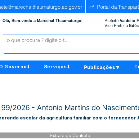
nete@marechalthaumaturgo.ac.gov.br
Portal da Transpar
Olá, Bem-vindo a Marechal Thaumaturgo!
Prefeito
Valdelio 
Vice-Prefeito
Edés
O Governo⬇️
Serviços⬇️
T
Publicações🔽
º199/2026 - Antonio Martins do Nascimen
erenda escolar da agricultura familiar com o fornecedor 
Extrato do Contrato