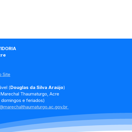
VIDORIA
cre
 Site
vel (
Douglas da Silva Araújo
)
, Marechal Thaumaturgo, Acre
 domingos e feriados)
a@marechalthaumaturgo.ac.gov.br