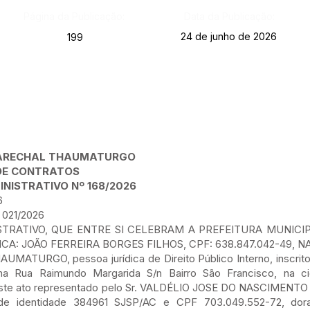
Página da Publicação:
Data da Publicação:
24 de junho de 2026
199
 MARECHAL THAUMATURGO
DE CONTRATOS
NISTRATIVO Nº 168/2026
6
021/2026
TRATIVO, QUE ENTRE SI CELEBRAM A PREFEITURA MUNICI
A: JOÃO FERREIRA BORGES FILHOS, CPF: 638.847.042-49, N
TURGO, pessoa jurídica de Direito Público Interno, inscrito
a na Rua Raimundo Margarida S/n Bairro São Francisco, na 
este ato representado pelo Sr. VALDÉLIO JOSE DO NASCIMENTO
a de identidade 384961 SJSP/AC e CPF 703.049.552-72, dor