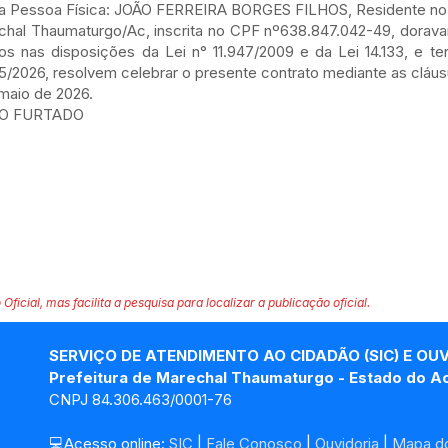
a Pessoa Física: JOÃO FERREIRA BORGES FILHOS, Residente no 
chal Thaumaturgo/Ac, inscrita no CPF nº638.847.042-49, dorav
nas disposições da Lei n° 11.947/2009 e da Lei 14.133, e te
/2026, resolvem celebrar o presente contrato mediante as cláu
maio de 2026.
TO FURTADO
 Oficial, mas facilita a pesquisa para localizar a publicação oficial.
SERVIÇO DE ATENDIMENTO AO CIDADÃO (SIC) E OU
Prefeitura de Marechal Thaumaturgo - Estado do A
CNPJ 84.306.463/0001-76
💻Acesso online: 
SIC 
| 
Fale Conosco
 | 
Ouvidoria
| 
Mapa do