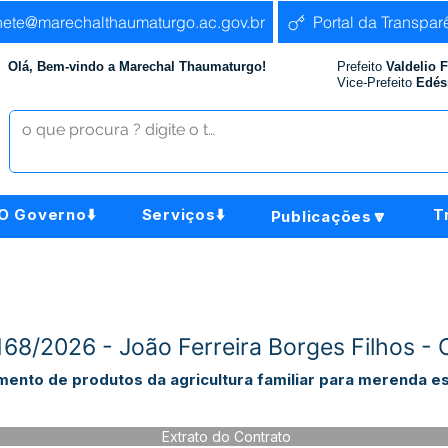
nete@marechalthaumaturgo.ac.gov.br
Portal da Transpar
Olá, Bem-vindo a Marechal Thaumaturgo!
Prefeito
Valdelio 
Vice-Prefeito
Edés
O Governo⬇️
Serviços⬇️
T
Publicações🔽
168/2026 - João Ferreira Borges Filhos 
imento de produtos da agricultura familiar para merenda 
Extrato do Contrato