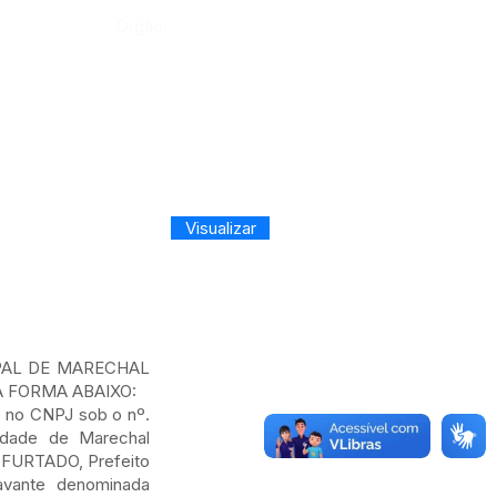
Órgão:
Visualizar
PAL DE MARECHAL
A FORMA ABAIXO:
 no CNPJ sob o nº.
cidade de Marechal
 FURTADO, Prefeito
avante denominada