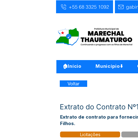
+55 68 3325 1092
gabi
🏠Início
Município⬇️
Voltar
Extrato do Contrato Nº
Extrato de contrato para fornec
Filhos.
Licitações