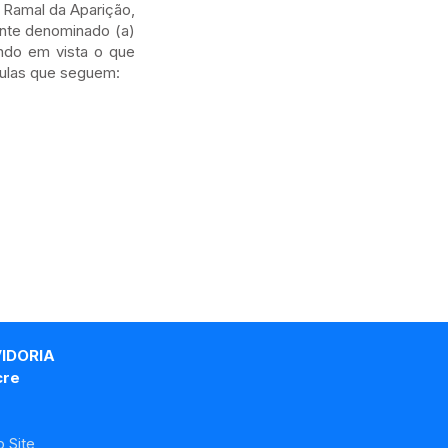
Ramal da Aparição,
ante denominado (a)
ndo em vista o que
sulas que seguem:
VIDORIA
cre
 Site