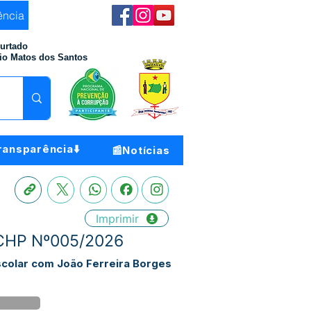
ência
Furtado
io Matos dos Santos
ransparência⬇️
📰Notícias
Imprimir
- CHP Nº005/2026
escolar com João Ferreira Borges