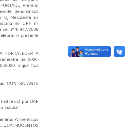
 FURTADO, Prefeito
avante denominada
TO, Residente na
nscrita no CPF nº
Lei n° 11.947/2009
elebrar o presente
ARA FORTALECER A
semestre de 2026,
5/2026, o qual fica
ar ao CONTRATANTE
(mil reais) por DAP
o Escolar.
Gêneros Alimentícios
O MIL QUATROCENTOS