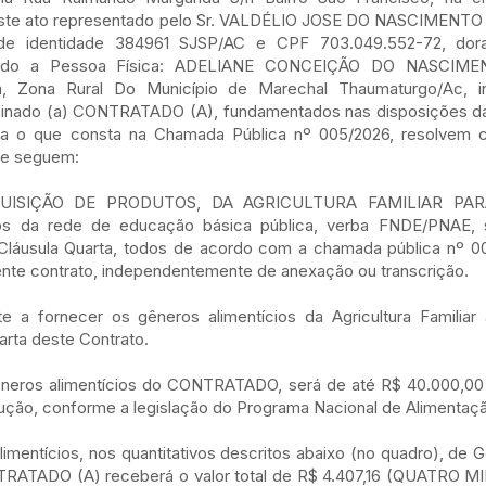
este ato representado pelo Sr. VALDÉLIO JOSE DO NASCIMENTO
a de identidade 384961 SJSP/AC e CPF 703.049.552-72, dor
ado a Pessoa Física: ADELIANE CONCEIÇÃO DO NASCIMEN
, Zona Rural Do Município de Marechal Thaumaturgo/Ac, i
minado (a) CONTRATADO (A), fundamentados nas disposições da 
sta o que consta na Chamada Pública nº 005/2026, resolvem c
ue seguem:
 AQUISIÇÃO DE PRODUTOS, DA AGRICULTURA FAMILIAR P
 da rede de educação básica pública, verba FNDE/PNAE, 
 Cláusula Quarta, todos de acordo com a chamada pública nº 00
ente contrato, independentemente de anexação ou transcrição.
 fornecer os gêneros alimentícios da Agricultura Famili
arta deste Contrato.
gêneros alimentícios do CONTRATADO, será de até R$ 40.000,00 
odução, conforme a legislação do Programa Nacional de Alimentaçã
imentícios, nos quantitativos descritos abaixo (no quadro), de 
 CONTRATADO (A) receberá o valor total de R$ 4.407,16 (QUATR