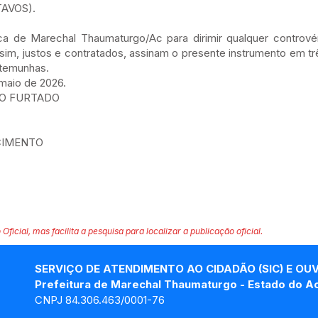
TAVOS).
 de Marechal Thaumaturgo/Ac para dirimir qualquer controvérs
sim, justos e contratados, assinam o presente instrumento em trê
stemunhas.
maio de 2026.
TO FURTADO
CIMENTO
 Oficial, mas facilita a pesquisa para localizar a publicação oficial.
SERVIÇO DE ATENDIMENTO AO CIDADÃO (SIC) E OU
Prefeitura de Marechal Thaumaturgo - Estado do A
CNPJ 84.306.463/0001-76