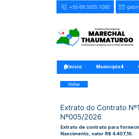
+55 68 3325 1092
gabi
🏠Início
Município⬇️
Voltar
Extrato do Contrato N
Nº005/2026
Extrato de contrato para fornec
Nascimento, valor R$ 4.407,16.