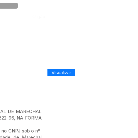
Órgão:
Visualizar
PAL DE MARECHAL
622-96, NA FORMA
 no CNPJ sob o nº.
cidade de Marechal