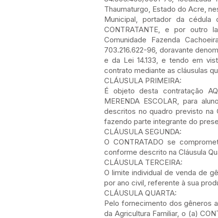
Thaumaturgo, Estado do Acre, n
Municipal, portador da cédul
CONTRATANTE, e por outro l
Comunidade Fazenda Cachoeira
703.216.622-96, doravante deno
e da Lei 14.133, e tendo em vi
contrato mediante as cláusulas q
CLÁUSULA PRIMEIRA:
É objeto desta contratação
MERENDA ESCOLAR, para alunos
descritos no quadro previsto na
fazendo parte integrante do pres
CLÁUSULA SEGUNDA:
O CONTRATADO se compromete a
conforme descrito na Cláusula Qu
CLÁUSULA TERCEIRA:
O limite individual de venda de 
por ano civil, referente à sua pr
CLÁUSULA QUARTA:
Pelo fornecimento dos gêneros al
da Agricultura Familiar, o (a)