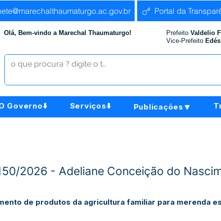
nete@marechalthaumaturgo.ac.gov.br
Portal da Transpar
Olá, Bem-vindo a Marechal Thaumaturgo!
Prefeito
Valdelio 
Vice-Prefeito
Edés
O Governo⬇️
Serviços⬇️
T
Publicações🔽
º150/2026 - Adeliane Conceição do Nasci
imento de produtos da agricultura familiar para merenda 