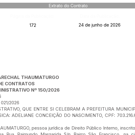
Extrato do Contrato
Página da Publicação:
Data da Publicação:
24 de junho de 2026
172
 MARECHAL THAUMATURGO
DE CONTRATOS
NISTRATIVO Nº 150/2026
6
021/2026
TRATIVO, QUE ENTRE SI CELEBRAM A PREFEITURA MUNICI
ICA: ADELIANE CONCEIÇÃO DO NASCIMENTO, CPF: 703.216.
TURGO, pessoa jurídica de Direito Público Interno, inscrito
a na Rua Raimundo Margarida S/n Bairro São Francisco, na 