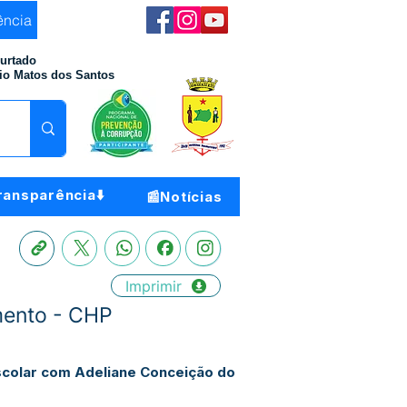
ência
Furtado
io Matos dos Santos
ransparência⬇️
📰Notícias
Imprimir
mento - CHP
escolar com Adeliane Conceição do