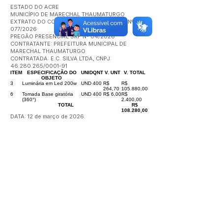
ESTADO DO ACRE
MUNICÍPIO DE MARECHAL THAUMATURGO
EXTRATO DO CONTRATO ADMINISTRATIVO Nº
077/2026
PREGÃO PRESENCIAL SRP Nº 04/2026
CONTRATANTE: PREFEITURA MUNICIPAL DE
MARECHAL THAUMATURGO
CONTRATADA: E.C. SILVA LTDA, CNPJ:
46.280.265
/0001-91
ITEM
ESPECIFICAÇÃO DO
UNID
QNT
V. UNT
V. TOTAL
OBJETO
3
Luminária em Led 200w
UND
400
R$
R$
264,70
105.880,00
6
Tomada Base giratória
UND
400
R$ 6,00
R$
(360°)
2.400,00
TOTAL
R$
108.280,00
DATA: 12 de março de 2026.