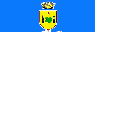
SERVIÇO DE ATENDIMENTO AO 
CIDADÃO (SIC) E OUVIDORIA
Prefeitura de Marechal 
Thaumaturgo - Estado do Acre
CNPJ 84.306.463/0001-76
💻Acesso online: 
SIC 
| 
Fale Conosco
 | 
Ouvidoria
| 
Mapa do Site
📱Fone: +55 (68) 3325-1092 / (68) 
99282-7179 (Responsável (
Douglas da 
Silva Araújo
)
🏢 Av. Raimundo Margarida, SN, CEP 
69.983-000, Centro, Marechal 