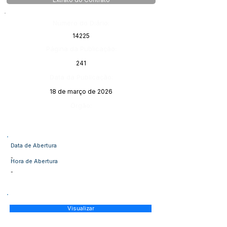
Extrato do Contrato
Número do Diário:
14225
Página da Publicação:
241
Data da Publicação:
18 de março de 2026
Órgão:
Data de Abertura
-
Hora de Abertura
-
Visualizar