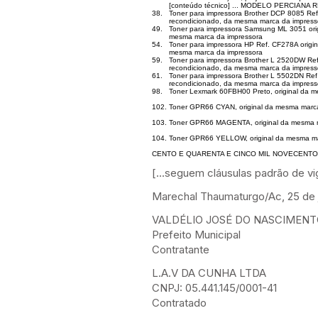
[conteúdo técnico] ... MODELO PERCIANA 
38.
Toner para impressora Brother DCP 8085 Ref
recondicionado, da mesma marca da impress
49.
Toner para impressora Samsung ML 3051 orig
mesma marca da impressora
54.
Toner para impressora HP Ref. CF278A origi
mesma marca da impressora
59.
Toner para impressora Brother L 2520DW Ref
recondicionado, da mesma marca da impress
61.
Toner para impressora Brother L 5502DN Ref.
recondicionado, da mesma marca da impress
98.
Toner Lexmark 60FBH00 Preto, original da 
102.
Toner GPR66 CYAN, original da mesma marc
103.
Toner GPR66 MAGENTA, original da mesma m
104.
Toner GPR66 YELLOW, original da mesma ma
CENTO E QUARENTA E CINCO MIL NOVECENTOS
[...seguem cláusulas padrão de vig
Marechal Thaumaturgo/Ac, 25 de 
VALDÉLIO JOSÉ DO NASCIMEN
Prefeito Municipal
Contratante
L.A.V DA CUNHA LTDA
CNPJ: 05.441.145/0001-41
Contratado