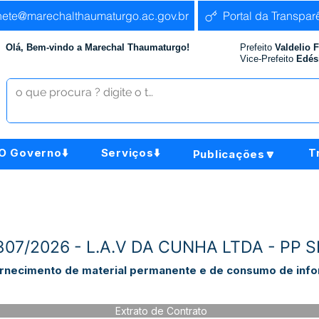
nete@marechalthaumaturgo.ac.gov.br
Portal da Transpar
Olá, Bem-vindo a Marechal Thaumaturgo!
Prefeito
Valdelio 
Vice-Prefeito
Edés
O Governo⬇️
Serviços⬇️
T
Publicações🔽
º307/2026 - L.A.V DA CUNHA LTDA - PP 
rnecimento de material permanente e de consumo de info
Extrato de Contrato