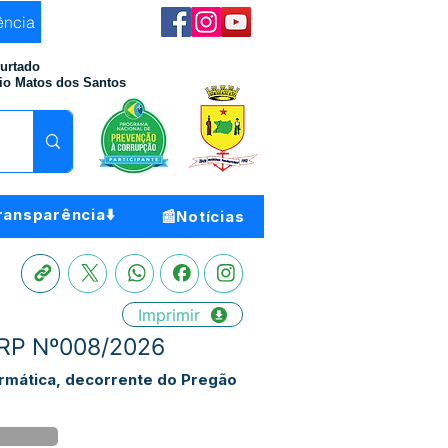
ência
Furtado
io Matos dos Santos
ransparência⬇️
📰Notícias
Imprimir
SRP Nº008/2026
rmática, decorrente do Pregão