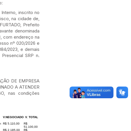
o:
terno, inscrito no
isco, na cidade de,
FURTADO, Prefeito
ravante denominada
, com endereço na
cesso nº 020/2026 e
 384/2023, e demais
 Presencial SRP n.
TAÇÃO DE EMPRESA
INADO A ATENDER
, nas condições
V.NEGOCIADO
V. TOTAL
n
R$ 5.110,00
R$
51.100,00
R$ 2.185,00
R$