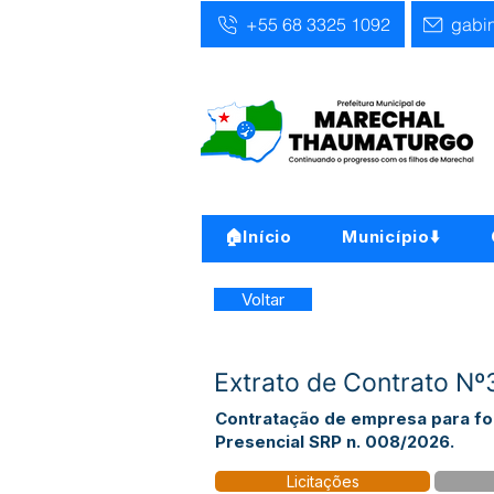
+55 68 3325 1092
gabi
🏠Início
Município⬇️
Voltar
Extrato de Contrato N
Contratação de empresa para fo
Presencial SRP n. 008/2026.
Licitações