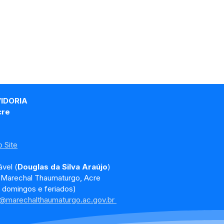
VIDORIA
cre
 Site
vel (
Douglas da Silva Araújo
)
, Marechal Thaumaturgo, Acre
 domingos e feriados)
a@marechalthaumaturgo.ac.gov.br