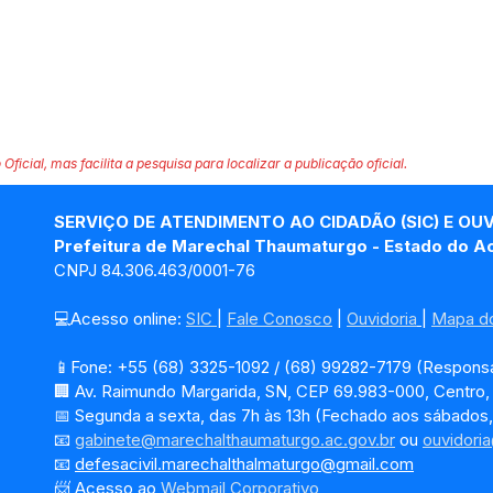
 Oficial, mas facilita a pesquisa para localizar a publicação oficial.
SERVIÇO DE ATENDIMENTO AO CIDADÃO (SIC) E OU
Prefeitura de Marechal Thaumaturgo - Estado do A
CNPJ 84.306.463/0001-76
💻Acesso online: 
SIC 
| 
Fale Conosco
 | 
Ouvidoria
| 
Mapa do
📱Fone: +55 (68) 3325-1092 / (68) 99282-7179 (Responsá
🏢 Av. Raimundo Margarida, SN, CEP 69.983-000, Centro
📅 Segunda a sexta, das 7h às 13h (Fechado aos sábados,
📧 
gabinete@marechalthaumaturgo.ac.gov.br
 ou 
ouvidori
📧
defesacivil.marechalthalmaturgo@gmail.com
📨 Acesso ao 
Webmail Corporativo