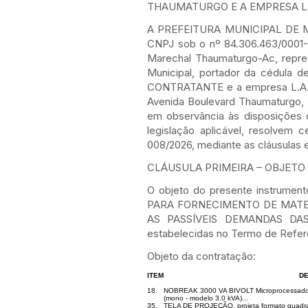
THAUMATURGO E A EMPRESA L.A.V
A PREFEITURA MUNICIPAL DE MAR
CNPJ sob o nº 84.306.463/0001-7
Marechal Thaumaturgo-Ac, repr
Municipal, portador da cédula 
CONTRATANTE e a empresa L.A.V
Avenida Boulevard Thaumaturgo, 
em observância às disposições d
legislação aplicável, resolvem
008/2026, mediante as cláusulas 
CLÁUSULA PRIMEIRA – OBJETO (art
O objeto do presente instru
PARA FORNECIMENTO DE MATE
AS PASSÍVEIS DEMANDAS DA
estabelecidas no Termo de Refer
Objeto da contratação:
ITEM
DE
18.
NOBREAK 3000 VA BIVOLT Microprocessador 
(mono - modelo 3.0 kVA)...
35.
TELA DE PROJEÇÃO, projeta formato quadrado