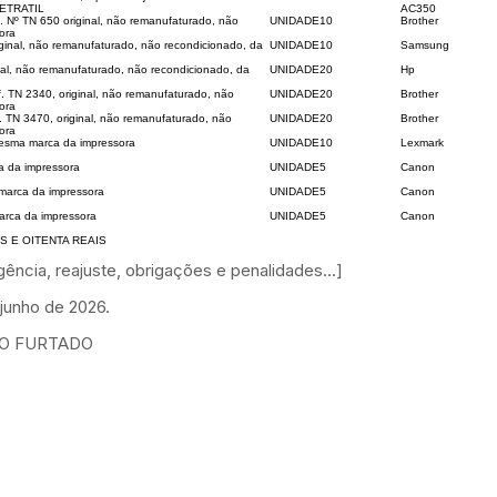
RETRATIL
AC350
. Nº TN 650 original, não remanufaturado, não
UNIDADE
10
Brother
ora
inal, não remanufaturado, não recondicionado, da
UNIDADE
10
Samsung
nal, não remanufaturado, não recondicionado, da
UNIDADE
20
Hp
. TN 2340, original, não remanufaturado, não
UNIDADE
20
Brother
ora
 TN 3470, original, não remanufaturado, não
UNIDADE
20
Brother
ora
mesma marca da impressora
UNIDADE
10
Lexmark
a da impressora
UNIDADE
5
Canon
arca da impressora
UNIDADE
5
Canon
rca da impressora
UNIDADE
5
Canon
 E OITENTA REAIS
ência, reajuste, obrigações e penalidades...]
junho de 2026.
TO FURTADO