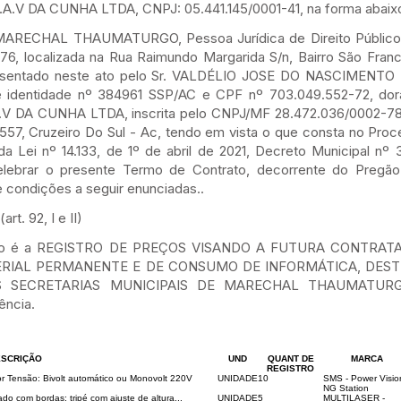
 DA CUNHA LTDA, CNPJ: 05.441.145/0001-41, na forma abaix
ECHAL THAUMATURGO, Pessoa Jurídica de Direito Público In
6, localizada na Rua Raimundo Margarida S/n, Bairro São Franc
esentado neste ato pelo Sr. VALDÉLIO JOSE DO NASCIMENTO 
de identidade nº 384961 SSP/AC e CPF nº 703.049.552-72, do
 DA CUNHA LTDA, inscrita pelo CNPJ/MF 28.472.036/0002-78
557, Cruzeiro Do Sul - Ac, tendo em vista o que consta no Pro
a Lei nº 14.133, de 1º de abril de 2021, Decreto Municipal nº
 celebrar o presente Termo de Contrato, decorrente do Pregão
e condições a seguir enunciadas..
. 92, I e II)
mento é a REGISTRO DE PREÇOS VISANDO A FUTURA CONTRA
RIAL PERMANENTE E DE CONSUMO DE INFORMÁTICA, DEST
S SECRETARIAS MUNICIPAIS DE MARECHAL THAUMATURGO
ência.
SCRIÇÃO
UND
QUANT DE
MARCA
REGISTRO
Tensão: Bivolt automático ou Monovolt 220V
UNIDADE
10
SMS - Power Visio
NG Station
 com bordas; tripé com ajuste de altura...
UNIDADE
5
MULTILASER -