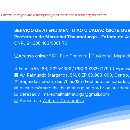
 Oficial, mas facilita a pesquisa para localizar a publicação oficial.
SERVIÇO DE ATENDIMENTO AO CIDADÃO (SIC) E OU
Prefeitura de Marechal Thaumaturgo - Estado do A
CNPJ 84.306.463/0001-76
💻Acesso online: 
SIC 
| 
Fale Conosco
 | 
Ouvidoria
| 
Mapa do
📱Fone: +55 (68) 3325-1092 / (68) 99282-7179 (Responsá
🏢 Av. Raimundo Margarida, SN, CEP 69.983-000, Centro
📅 Segunda a sexta, das 7h às 13h (Fechado aos sábados,
📧 
gabinete@marechalthaumaturgo.ac.gov.br
 ou 
ouvidori
📧
defesacivil.marechalthalmaturgo@gmail.com
📨 Acesso ao 
Webmail Corporativo