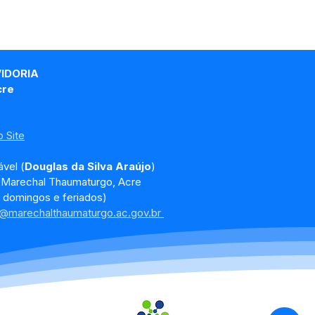
VIDORIA
cre
 Site
vel (
Douglas da Silva Araújo
)
, Marechal Thaumaturgo, Acre
 domingos e feriados)
a@marechalthaumaturgo.ac.gov.br