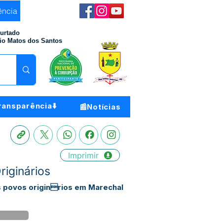
ência
Furtado
io Matos dos Santos
ransparência⬇️
📰Notícias
Imprimir
iginários
s povos originrios em Marechal