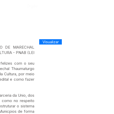
Órgão:
Visualizar
IO DE MARECHAL
TURA - PNAB (LEI
 felizes com o seu
arechal Thaumaturgo
a Cultura, por meio
edital e como fazer
arceria da Unio, dos
m como no respeito
struturar o sistema
 Municpios de forma