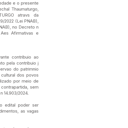
edade e o presente
rechal Thaumaturgo,
URGO atravs da
9/2022 (Lei PNAB),
PNAB), no Decreto n
Aes Afirmativas e
ante contribuio ao
o pela contribuio j
servao do patrimnio
 cultural dos povos
alizado por meio de
contrapartida, sem
 n 14.903/2024.
o edital poder ser
ndimentos, as vagas