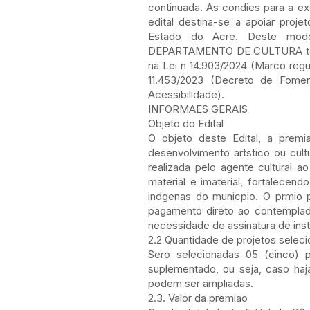
continuada. As condies para a 
edital destina-se a apoiar proj
Estado do Acre. Deste mo
DEPARTAMENTO DE CULTURA torna 
na Lei n 14.903/2024 (Marco regu
11.453/2023 (Decreto de Fome
Acessibilidade).
INFORMAES GERAIS
Objeto do Edital
O objeto deste Edital, a premi
desenvolvimento artstico ou cult
realizada pelo agente cultural 
material e imaterial, fortalecen
indgenas do municpio. O prmio p
pagamento direto ao contemplad
necessidade de assinatura de inst
2.2 Quantidade de projetos selec
Sero selecionadas 05 (cinco) p
suplementado, ou seja, caso haj
podem ser ampliadas.
2.3. Valor da premiao