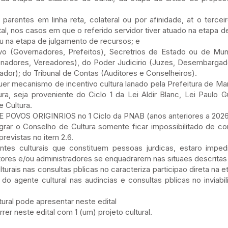
arentes em linha reta, colateral ou por afinidade, at o terceir
al, nos casos em que o referido servidor tiver atuado na etapa de
u na etapa de julgamento de recursos; e
o (Governadores, Prefeitos), Secretrios de Estado ou de Mu
nadores, Vereadores), do Poder Judicirio (Juzes, Desembargado
rador); do Tribunal de Contas (Auditores e Conselheiros).
er mecanismo de incentivo cultura lanado pela Prefeitura de M
a, seja proveniente do Ciclo 1 da Lei Aldir Blanc, Lei Paulo G
 Cultura.
POVOS ORIGINRIOS no 1 Ciclo da PNAB (anos anteriores a 2026
egrar o Conselho de Cultura somente ficar impossibilitado de co
revistas no item 2.6.
ntes culturais que constituem pessoas jurdicas, estaro imped
etores e/ou administradores se enquadrarem nas situaes descritas
turais nas consultas pblicas no caracteriza participao direta na 
 do agente cultural nas audincias e consultas pblicas no inviabil
ural pode apresentar neste edital
er neste edital com 1 (um) projeto cultural.