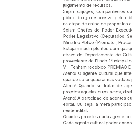
julgamento de recursos;
Sejam cnjuges, companheiros ou p
pblico do rgo responsvel pelo edit
na etapa de anlise de propostas o
Sejam Chefes do Poder Executiv
Poder Legislativo (Deputados, Se
Ministrio Pblico (Promotor, Procu
Estejam inadimplentes com qualqu
atravs do Departamento de Cultur
proveniente do Fundo Municipal de
V - Tenham recebido PREMIAO DE 
Ateno! O agente cultural que int
quando se enquadrar nas vedaes p
Ateno! Quando se tratar de age
projetos aquelas cujos scios, dir
Ateno! A participao de agentes cul
edital. Ou seja, a mera participao
neste edital.
Quantos projetos cada agente cult
Cada agente cultural poder concorr