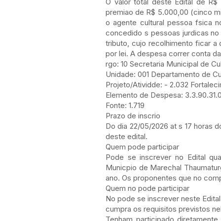
O valor total deste Edital de R$
premiao de R$ 5.000,00 (cinco mil
o agente cultural pessoa fsica 
concedido s pessoas jurdicas no 
tributo, cujo recolhimento ficar
por lei. A despesa correr conta d
rgo: 10 Secretaria Municipal de Cu
Unidade: 001 Departamento de Cul
Projeto/Atividde: - 2.032 Fortale
Elemento de Despesa: 3.3.90.31.00.
Fonte: 1.719
Prazo de inscrio
Do dia 22/05/2026 at s 17 horas d
deste edital.
Quem pode participar
Pode se inscrever no Edital qua
Municpio de Marechal Thaumaturg
ano. Os proponentes que no compr
Quem no pode participar
No pode se inscrever neste Edital
cumpra os requisitos previstos nel
Tenham participado diretamente 