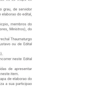
o grau, de servidor
 elaborao do edital,
nicpio, membros do
res, Ministros), do
arechal Thaumaturgo
ustavo ou de Edital
).
ncorrer neste Edital
idas de apresentar
 neste item.
etapa de elaborao do
iza a sua participao