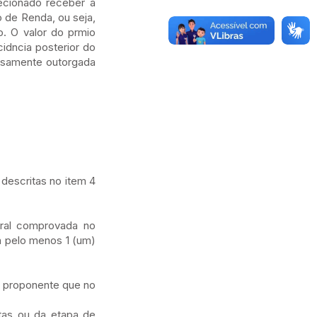
lecionado receber a
o de Renda, ou seja,
o. O valor do prmio
idncia posterior do
ressamente outorgada
 descritas no item 4
tural comprovada no
h pelo menos 1 (um)
 o proponente que no
stas ou da etapa de