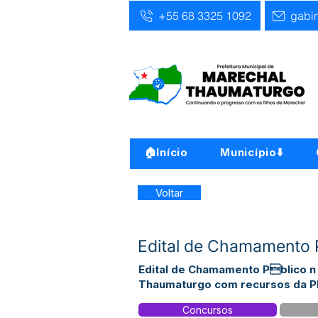
+55 68 3325 1092
gabi
🏠Início
Município⬇️
Voltar
Edital de Chamamento 
Edital de Chamamento Pblico n
Thaumaturgo com recursos da 
Concursos