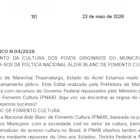
Página da Publicação:
Data da Publicação:
23 de maio de 2026
151
CO N 04/2026
ENTO DA CULTURA DOS POVOS ORIGINRIOS DO MUNICP
OS DA POLTICA NACIONAL ALDIR BLANC DE FOMENTO CUL
pio de Marechal Thaumaturgo, Estado do Acre! Estamos muito
hamamento pblico. Este Edital realizado pela Prefeitura de M
a com recursos do Governo Federal repassados pelo Ministrio d
de Fomento Cultura (PNAB). Aqui voc vai encontrar as regras do 
esejamos sucesso!
ANC DE FOMENTO CULTURA
tica Nacional Aldir Blanc de Fomento Cultura (PNAB), baseada na p
 dos Municpios com a sociedade civil no setor da cultura, be
ersalizao do acesso cultura no Brasil. A PNAB objetiva tambm e
ura mediante repasses da Unio aos Estados, Distrito Federal e