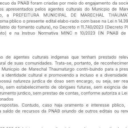
execuo da PNAB foram criadas por meio do engajamento da soci
etos apresentados pelos agentes culturais do Municpio de Ma
do, a PREFEITURA MUNICIPAL DE MARECHAL THAUMAT
pblico o presente edital elabo-rado com base na Lei n 14.39
latrio do fomento cultura), no Decreto n 11.740/2023 (Decreto 
nto) e na Instruo Normativa MINC n 10/2023 (IN PNAB de 
ao de agentes culturais indgenas que tenham prestado relev
ural de suas comunidades. Trata-se, portanto, de reconheciment
ao Municpio de Marechal Thaumaturgo contri-buindo para a pre
do a identidade cultural e promovendo a incluso e a diversidade
ossui natureza jurdica de doao sem encargo, ou seja, ser re
o, sem estabelecimento de obrigaes futuras, sem exigncia de 
rumento jurdico, sem prestao de contas, conforme autoriza a Lei
ionados
ropostas. Contudo, caso haja oramento e interesse pblico, 
a saldo de recursos da PNAB oriundo de outros editais ou re