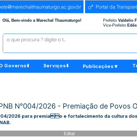
nete@marechalthaumaturgo.ac.gov.br
Portal da Transpar
Olá, Bem-vindo a Marechal Thaumaturgo!
Prefeito
Valdelio 
Vice-Prefeito
Edés
O Governo⬇️
Serviços⬇️
T
Publicações🔽
PNB N°004/2026 - Premiação de Povos Or
 04/2026 para premiao e fortalecimento da cultura do
PNAB.
Edital