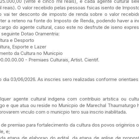
 25.000,00 (vinte e cinco mil reais), e cada agente cultural se
 reais). O valor recebido pelas pessoas fsicas isento de Impost
no vai ter desconto de imposto de renda sobre o valor recebid
ter a reteno na fonte do Imposto de Renda, podendo haver a inc
 a cargo do agente cultural, caso este no desfrute de iseno exp
a seguinte Dotao Oramentria:
ltura e Desporto
tura, Esporte e Lazer
cimento da Cultura no Municpio
00.00.00 - Premiaes Culturais, Artist. Cientif.
o dia 03/06/2026. As inscries sero realizadas conforme orientaes
lquer agente cultural indgena com contribuio artstica ou cul
o e que atua ou reside no Municpio de Marechal Thaumaturgo 
ovarem vnculo com o municpio tero sua inscrio inabilitada.
 de premiao para fortalecimento da cultura dos povos originrios
e, e;
da etapa de elaborao do edital, da etapa de anlise de propo