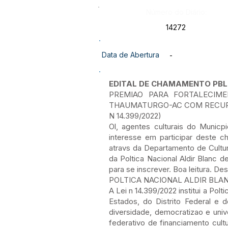
Número do Diário:
14272
Data de Abertura
-
EDITAL DE CHAMAMENTO PBLI
PREMIAO PARA FORTALECIM
THAUMATURGO-AC COM RECUR-S
N 14.399/2022)
Ol, agentes culturais do Munic
interesse em participar deste c
atravs da Departamento de Cultur
da Poltica Nacional Aldir Blanc 
para se inscrever. Boa leitura. D
POLTICA NACIONAL ALDIR BL
A Lei n 14.399/2022 institui a Pol
Estados, do Distrito Federal e
diversidade, democratizao e univ
federativo de financiamento cult