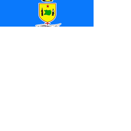
SERVIÇO DE ATENDIMENTO AO 
CIDADÃO (SIC) E OUVIDORIA
Prefeitura de Marechal 
Thaumaturgo - Estado do Acre
CNPJ 84.306.463/0001-76
💻Acesso online: 
SIC 
| 
Fale Conosco
 | 
Ouvidoria
| 
Mapa do Site
📱Fone: +55 (68) 3325-1092 / (68) 
99282-7179 (Responsável (
Douglas da 
Silva Araújo
)
🏢 Av. Raimundo Margarida, SN, CEP 
69.983-000, Centro, Marechal 
Thaumaturgo, Acre