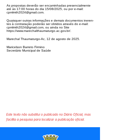
As propostas deverão ser encaminhadas presencialmente
até às 17:00 horas
do dia 15/08/2025, ou por e-mail:
cpmlmth2024@gmail.com
.
Quaisquer outras informações e demais documentos ineren-
tes à contratação
poderão ser obtidos através do e-mail:
cpmlmth2024@gmail.com
, ou ainda no
Site
https://www.marechalthaumaturgo.ac.gov.br/.
Marechal Thaumaturgo-Ac, 12 de agosto de 2025.
Maricelson Barreto Firmino
Secretário Municipal de Saúde
Este texto não substitui o publicado no Diário Oficial, mas
facilita a pesquisa para localizar a publicação oficial.