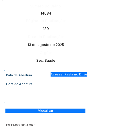
Número do Diário:
14084
Página da Publicação:
139
Data da Publicação:
13 de agosto de 2025
Órgão:
Sec. Saúde
Acessar Pasta no Drive
Data de Abertura
-
Hora de Abertura
-
Visualizar
ESTADO DO ACRE