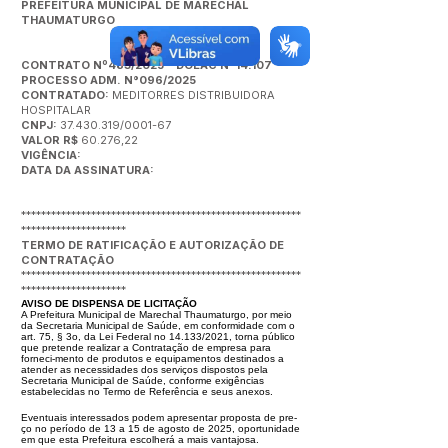
PREFEITURA MUNICIPAL DE MARECHAL
THAUMATURGO
CONTRATO Nº483/2025 - DOEAC N°14.107
PROCESSO ADM. N°096/2025
CONTRATADO:
MEDITORRES DISTRIBUIDORA
HOSPITALAR
CNPJ:
37.430.319/0001-67
VALOR R$
60.276,22
VIGÊNCIA:
DATA DA ASSINATURA:
********************************************************
*********************
TERMO DE RATIFICAÇÃO E AUTORIZAÇÃO DE
CONTRATAÇÃO
********************************************************
*********************
AVISO DE DISPENSA DE LICITAÇÃO
A Prefeitura Municipal de Marechal Thaumaturgo, por meio
da Secretaria
Municipal de Saúde, em conformidade com o
art. 75, § 3o, da Lei Federal
no 14.133/2021, torna público
que pretende realizar a Contratação de em
presa para
forneci-mento de produtos e equipamentos destinados a
atender
as necessidades dos serviços dispostos pela
Secretaria Municipal de Saúde,
conforme exigências
estabelecidas no Termo de Referência e seus anexos.
Eventuais interessados podem apresentar proposta de pre-
ço no período de
13 a 15 de agosto de 2025, oportunidade
em que esta Prefeitura escolherá a
mais vantajosa.