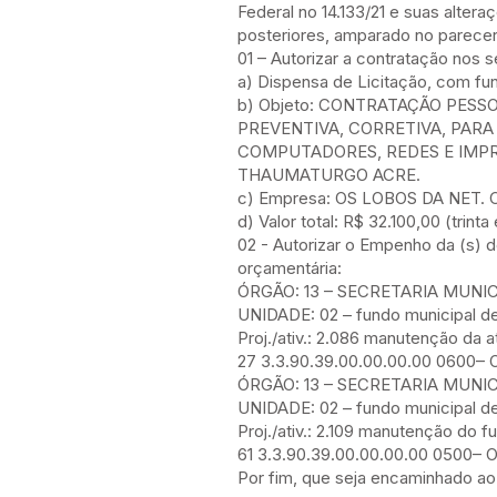
Federal no 14.133/21 e suas altera
posteriores, amparado no parecer 
01 – Autorizar a contratação nos 
a) Dispensa de Licitação, com fund
b) Objeto: CONTRATAÇÃO PES
PREVENTIVA, CORRETIVA, PARA
COMPUTADORES, REDES E IMPR
THAUMATURGO ACRE.
c) Empresa: OS LOBOS DA NET. 
d) Valor total: R$ 32.100,00 (trinta
02 - Autorizar o Empenho da (s) d
orçamentária:
ÓRGÃO: 13 – SECRETARIA MUNIC
UNIDADE: 02 – fundo municipal d
Proj./ativ.: 2.086 manutenção da 
27 3.3.90.39.00.00.00.00 060
ÓRGÃO: 13 – SECRETARIA MUNIC
UNIDADE: 02 – fundo municipal d
Proj./ativ.: 2.109 manutenção do 
61 3.3.90.39.00.00.00.00 0500
Por fim, que seja encaminhado ao 