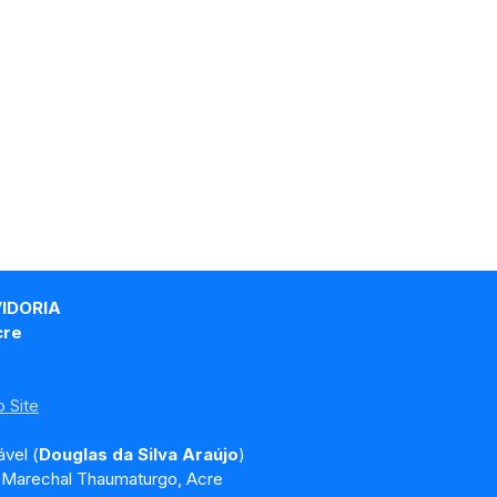
VIDORIA
cre
 Site
vel (
Douglas da Silva Araújo
)
, Marechal Thaumaturgo, Acre