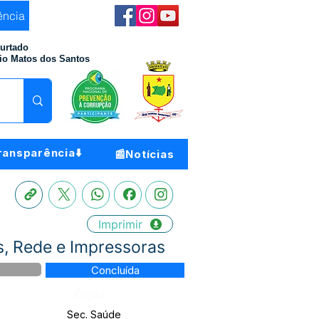
ência
Furtado
io Matos dos Santos
ransparência⬇️
📰Notícias
Imprimir
, Rede e Impressoras
Concluída
Órgão:
Sec. Saúde