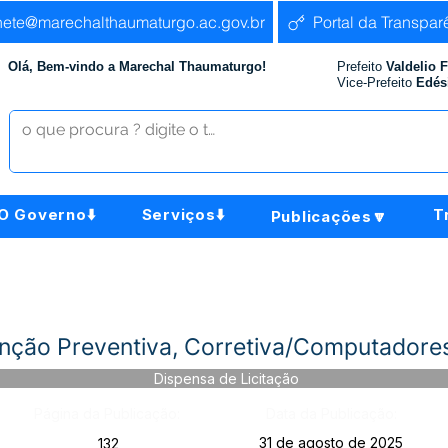
nete@marechalthaumaturgo.ac.gov.br
Portal da Transpar
Olá, Bem-vindo a Marechal Thaumaturgo!
Prefeito
Valdelio 
Vice-Prefeito
Edés
O Governo⬇️
Serviços⬇️
T
Publicações🔽
ção Preventiva, Corretiva/Computadores
Dispensa de Licitação
Página da Publicação:
Data da Publicação:
31 de agosto de 2025
132