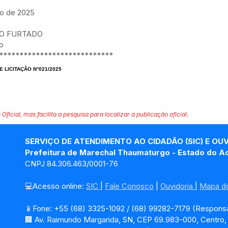
ho de 2025
TO FURTADO
o
****************************
 LICITAÇÃO N°021/2025
 Oficial, mas facilita a pesquisa para localizar a publicação oficial.
SERVIÇO DE ATENDIMENTO AO CIDADÃO (SIC) E OU
Prefeitura de Marechal Thaumaturgo - Estado do A
CNPJ 84.306.463/0001-76
💻Acesso online: 
SIC 
| 
Fale Conosco
 | 
Ouvidoria
| 
Mapa do
📱Fone: +55 (68) 3325-1092 / (68) 99282-7179 (Responsá
🏢 Av. Raimundo Margarida, SN, CEP 69.983-000, Centro