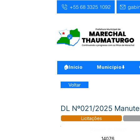
+55 68 3325 1092
gabi
🏠Início
Município⬇️
Voltar
DL Nº021/2025 Manuten
Licitações
Número do Diário:
14076