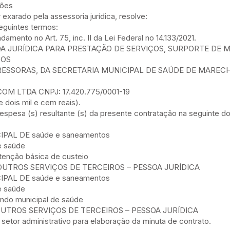
ções
exarado pela assessoria jurídica, resolve:
seguintes termos:
amento no Art. 75, inc. II da Lei Federal no 14.133/2021.
SOA JURÍDICA PARA PRESTAÇÃO DE SERVIÇOS, SURPORTE DE
 OS
ESSORAS, DA SECRETARIA MUNICIPAL DE SAÚDE DE MAREC
COM LTDA CNPJ: 17.420.775/0001-19
 e dois mil e cem reais).
espesa (s) resultante (s) da presente contratação na seguinte d
IPAL DE saúde e saneamentos
e saúde
atenção básica de custeio
0– OUTROS SERVIÇOS DE TERCEIROS – PESSOA JURÍDICA
IPAL DE saúde e saneamentos
e saúde
fundo municipal de saúde
– OUTROS SERVIÇOS DE TERCEIROS – PESSOA JURÍDICA
setor administrativo para elaboração da minuta de contrato.