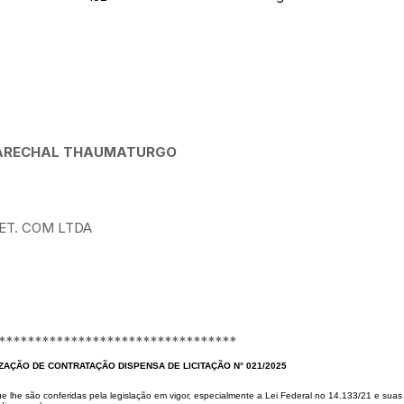
 MARECHAL THAUMATURGO
ET. COM LTDA
*********************************
IZAÇÃO DE CONTRATA
ÇÃO DISPENSA DE LICITAÇÃO N° 021/2025
e lhe são conferidas pela le
gislação em vigor, especialmente a Lei Federal no 14.133/21 e suas