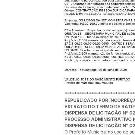
amparado no parecer exarado pela assessoria juríd
01 – Autorizar a contratação nos seguintes termos
Dispensa de Licitação, com fundamento no Art. 75,
Objeto: CONTRATAÇÃO PESSOA JURÍDICA PAR
REDES E IMPRESSORAS, DA SECRETARIA MUN
Empresa: OS LOBOS DA NET. COM LTDA CNPJ: 1
Valor total: R$ 32.100,00 (trinta e dois mil e cem re
02 – Autorizar o Empenho da (s) despesa (s) resul
ÓRGÃO: 13 – SECRETARIA MUNICIPAL DE saúde
UNIDADE: 02 – fundo municipal de saúde
Proj./ativ.: 2.086 manutenção da atenção básica d
27 3.3.90.39.00.00.00.00 0600– OUTROS SER
ÓRGÃO: 13 – SECRETARIA MUNICIPAL DE saúde
UNIDADE: 02 – fundo municipal de saúde
Proj./ativ.: 2.109 manutenção do fundo municipal
61 3.3.90.39.00.00.00.00 0500– OUTROS SER
Por fim, que seja encaminhado ao setor administr
Marechal Thaumaturgo, 30 de julho de 2025
VALDELIO JOSE DO NASCIMENTO FURTADO
Prefeito de Marechal Thaumaturgo
*****************************
REPUBLICADO POR INCORREÇ
EXTRATO DO TERMO DE RATI
DISPENSA DE LICITAÇÃO N° 02
PROCESSO ADMINISTRATIVO N
DISPENSA DE LICITAÇÃO N° 02
O Prefeito Municipal no uso de su