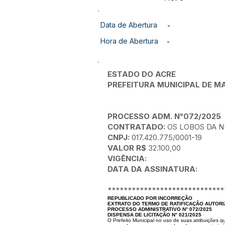
Data de Abertura
-
Hora de Abertura
-
ESTADO DO ACRE
PREFEITURA MUNICIPAL DE
PROCESSO ADM. N°072/2025
CONTRATADO:
OS LOBOS DA N
CNPJ:
017.420.775/0001-19
VALOR R$
32.100,00
VIGÊNCIA:
DATA DA ASSINATURA:
*****************************
REPUBLICADO POR INCORREÇÃO
EXTRATO DO TERMO DE RATIFICAÇÃO AUTOR
PROCESSO ADMINISTRATIVO N° 072/2025
DISPENSA DE LICITAÇÃO N° 021/2025
O Prefeito Municipal no uso de suas atribuições qu