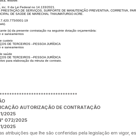
ica, resolve:
:
 inc. II da Lei Federal no 14.133/2021.
A PRESTAÇÃO DE SER
VIÇOS, SURPORTE DE MANUTENÇÃO PREVENTIVA, CORRETIVA, PA
I
CIPAL DE SAÚDE DE MARECHAL THAUMATURGO ACRE.
7.420.775/0001-19
ais).
tante (s) da presente con
tratação na seguinte dotação orçamentária:
 e saneamentos
e custeio
VIÇOS DE TERCEIROS –
PESSOA JURÍDICA
 e saneamentos
 de saúde
VIÇOS DE TERCEIROS –
PESSOA JURÍDICA
ativo para elaboração da
minuta de contrato.
********************************
ÃO
FICAÇÃO AUTORIZAÇÃO DE CONTRATAÇÃO
1/2025
° 072/2025
1/2025
as atribuições que lhe são conferidas pela legislação em vigor, e