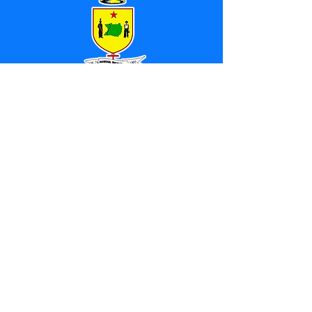
SERVIÇO DE ATENDIMENTO AO 
CIDADÃO (SIC) E OUVIDORIA
Prefeitura de Marechal 
Thaumaturgo - Estado do Acre
CNPJ 84.306.463/0001-76
💻Acesso online: 
SIC 
| 
Fale Conosco
 | 
Ouvidoria
| 
Mapa do Site
📱Fone: +55 (68) 3325-1092 / (68) 
99282-7179 (Responsável (
Douglas da 
Silva Araújo
)
🏢 Av. Raimundo Margarida, SN, CEP 
69.983-000, Centro, Marechal 
Thaumaturgo, Acre