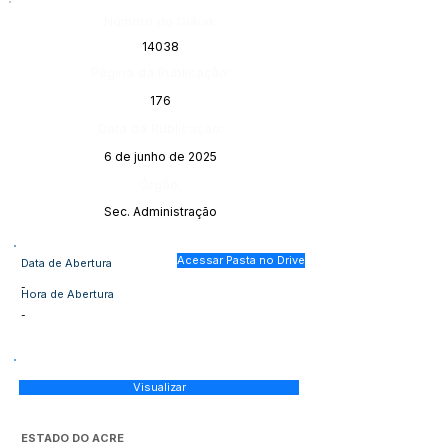
Número do Diário:
14038
Página da Publicação:
176
Data da Publicação:
6 de junho de 2025
Órgão:
Sec. Administração
Acessar Pasta no Drive
Data de Abertura
-
Hora de Abertura
-
Visualizar
ESTADO DO ACRE