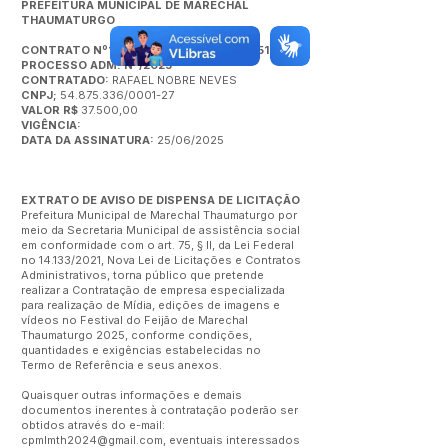
PREFEITURA MUNICIPAL DE MARECHAL
THAUMATURGO
CONTRATO Nº145/2025 - DOEAC N°14.051
PROCESSO ADM. N°/2025
CONTRATADO:
RAFAEL NOBRE NEVES
CNPJ;
54.875.336/0001-27
VALOR R$
37.500,00
VIGÊNCIA:
DATA DA ASSINATURA:
25/06/2025
EXTRATO DE AVISO DE DISPENSA DE LICITAÇÃO
Prefeitura Municipal de Marechal Thaumaturgo por
meio da Secretaria Municipal de assistência social
em conformidade com o art. 75, § II, da Lei Federal
no 14.133/2021, Nova Lei de Licitações e Contratos
Administrativos, torna público que pretende
realizar a Contratação de empresa especializada
para realização de Mídia, edições de imagens e
vídeos no Festival do Feijão de Marechal
Thaumaturgo 2025, conforme condições,
quantidades e exigências estabelecidas no
Termo de Referência e seus anexos.
Quaisquer outras informações e demais
documentos inerentes à contratação poderão ser
obtidos através do e-mail:
cpmlmth2024@gmail.com
, eventuais interessados