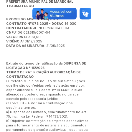
PREFEITURA MUNICIPAL DE MARECHAL
THAUMATURGO
PROCESSO ADM. N°048/2025
CONTRATO Nº073 2025 - DOEAC 14.030
CONTRATADO:
JL INFORMATICA LTDA
CNPJ:
06.021.515/0001-54
VALOR R$
14.390,00
VIGÊNCIA:
31/12/2025
DATA DA ASSINATURA:
21/05/2025
Extrato do termo de ratificação da DISPENSA DE
LICITAÇÃO N° 15/2025
TERMO DE RATIFICAÇÃO AUTORIZAÇÃO DE
CONTRATAÇÃO
O Prefeito Municipal no uso de suas atribuições
que lhe são conferidas pela legislação em vigor,
especialmente a Lei Federal nº 14.133/21 e suas
alterações posteriores, amparado no parecer
exarado pela assessoria jurídica,
resolve: 01 – Autorizar a contratação nos
seguintes termos:
a) Dispensa de Licitação, com fundamento no Art.
75, inc. II da Lei Federal nº 14.133/2021.
b) Objetivo: contratação de empresa especializada
para o fornecimento de materiais e equipamentos
permanentes de gravação audiovisual, destinados