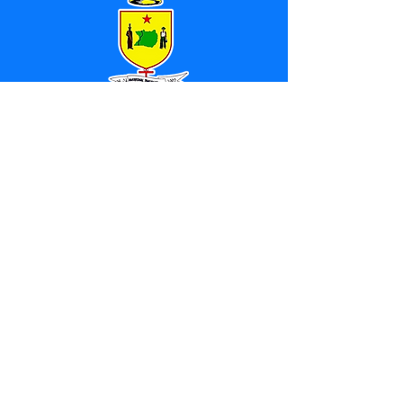
SERVIÇO DE ATENDIMENTO AO 
CIDADÃO (SIC) E OUVIDORIA
Prefeitura de Marechal 
Thaumaturgo - Estado do Acre
CNPJ 84.306.463/0001-76
💻Acesso online: 
SIC 
| 
Fale Conosco
 | 
Ouvidoria
| 
Mapa do Site
📱Fone: +55 (68) 3325-1092 / (68) 
99282-7179 (Responsável (
Douglas da 
Silva Araújo
)
🏢 Av. Raimundo Margarida, SN, CEP 
69.983-000, Centro, Marechal 
Thaumaturgo, Acre