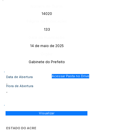
Número do Diário:
14020
Página da Publicação:
133
Data da Publicação:
14 de maio de 2025
Órgão:
Gabinete do Prefeito
Acessar Pasta no Drive
Data de Abertura
-
Hora de Abertura
-
Visualizar
ESTADO DO ACRE