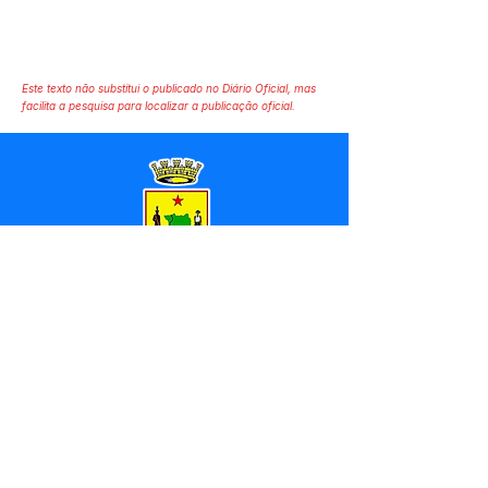
Este texto não substitui o publicado no Diário Oficial, mas
facilita a pesquisa para localizar a publicação oficial.
SERVIÇO DE ATENDIMENTO AO 
CIDADÃO (SIC) E OUVIDORIA
Prefeitura de Marechal 
Thaumaturgo - Estado do Acre
CNPJ 84.306.463/0001-76
💻Acesso online: 
SIC 
| 
Fale Conosco
 | 