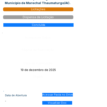
Município de Marechal Thaumaturgo/AC.
Licitações
Dispensa de Licitação
Concluída
Número do Diário:
Página da Publicação:
Data da Publicação:
19 de dezembro de 2025
Órgão:
Acessar Pasta no Drive
Data de Abertura
-
Visualizar Doc