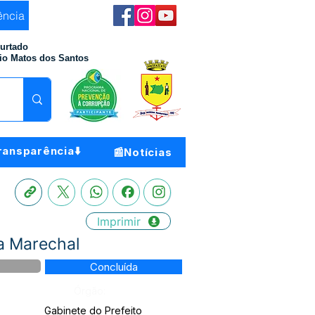
ência
Furtado
io Matos dos Santos
ransparência⬇️
📰Notícias
Imprimir
a Marechal
Concluída
Órgão:
Gabinete do Prefeito