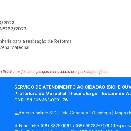
0/2023
Nº267/2023
haria para a realização de Reforma
Arena Marechal.
 Oficial, mas facilita a pesquisa para localizar a publicação oficial.
SERVIÇO DE ATENDIMENTO AO CIDADÃO (SIC) E OU
Prefeitura de Marechal Thaumaturgo - Estado do A
CNPJ 84.306.463/0001-76
💻Acesso online: 
SIC 
| 
Fale Conosco
 | 
Ouvidoria
| 
Mapa do
📱Fone: +55 (68) 3325-1092 / (68) 99282-7179 (Responsá