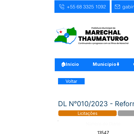
+55 68 3325 1092
gabi
🏠Início
Município⬇️
Voltar
DL N°010/2023 - Refor
Licitações
Número do Diário:
13547