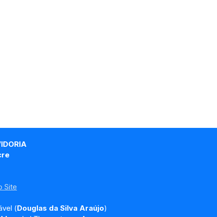
VIDORIA
cre
 Site
vel (
Douglas da Silva Araújo
)