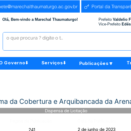
nete@marechalthaumaturgo.ac.gov.br
Portal da Transpar
Olá, Bem-vindo a Marechal Thaumaturgo!
Prefeito
Valdelio 
Vice-Prefeito
Edés
O Governo⬇️
Serviços⬇️
T
Publicações🔽
ma da Cobertura e Arquibancada da Aren
Dispensa de Licitação
Página da Publicação:
Data da Publicação:
2 de junho de 2023
241