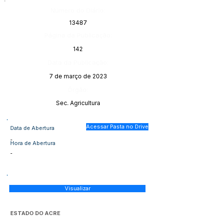
Número do Diário:
13487
Página da Publicação:
142
Data da Publicação:
7 de março de 2023
Órgão:
Sec. Agricultura
Acessar Pasta no Drive
Data de Abertura
-
Hora de Abertura
-
Visualizar
ESTADO DO ACRE