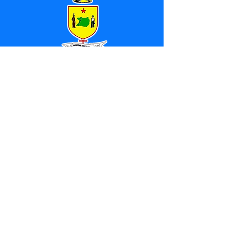
SERVIÇO DE ATENDIMENTO AO 
CIDADÃO (SIC) E OUVIDORIA
Prefeitura de Marechal 
Thaumaturgo - Estado do Acre
CNPJ 84.306.463/0001-76
💻Acesso online: 
SIC 
| 
Fale Conosco
 | 
Ouvidoria
| 
Mapa do Site
📱Fone: +55 (68) 3325-1092 / (68) 
99282-7179 (Responsável (
Douglas da 
Silva Araújo
)
🏢 Av. Raimundo Margarida, SN, CEP 
69.983-000, Centro, Marechal 
Thaumaturgo, Acre