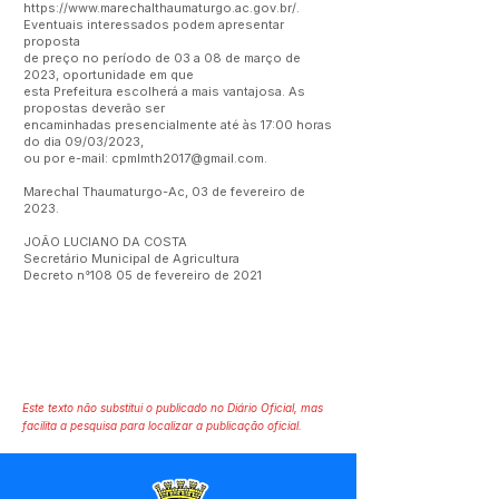
https://www.marechalthaumaturgo.ac.gov.br/.
Eventuais interessados podem apresentar
proposta
de preço no período de 03 a 08 de março de
2023, oportunidade em que
esta Prefeitura escolherá a mais vantajosa. As
propostas deverão ser
encaminhadas presencialmente até às 17:00 horas
do dia 09/03/2023,
ou por e-mail:
cpmlmth2017@gmail.com
.
Marechal Thaumaturgo-Ac, 03 de fevereiro de
2023.
JOÃO LUCIANO DA COSTA
Secretário Municipal de Agricultura
Decreto n°108 05 de fevereiro de 2021
Este texto não substitui o publicado no Diário Oficial, mas
facilita a pesquisa para localizar a publicação oficial.