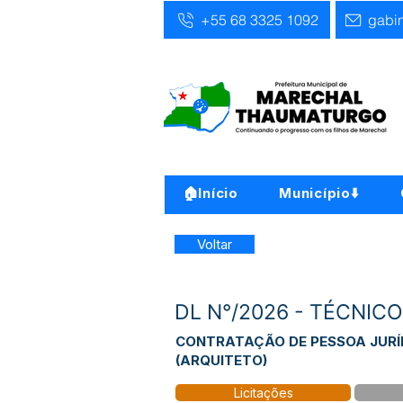
+55 68 3325 1092
gabi
🏠Início
Município⬇️
Voltar
DL N°/2026 - TÉCNIC
CONTRATAÇÃO DE PESSOA JURÍ
(ARQUITETO)
Licitações