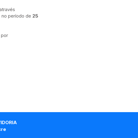
através
o no período de
25
 por
VIDORIA
cre