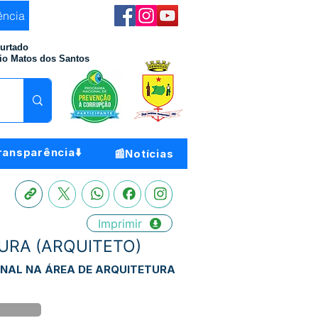
ência
Furtado
io Matos dos Santos
ransparência⬇️
📰Notícias
Imprimir
TURA (ARQUITETO)
ONAL NA ÁREA DE ARQUITETURA