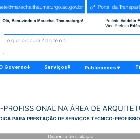
nete@marechalthaumaturgo.ac.gov.br
Portal da Transpar
Olá, Bem-vindo a Marechal Thaumaturgo!
Prefeito
Valdelio 
Vice-Prefeito
Edés
O Governo⬇️
Serviços⬇️
T
Publicações🔽
O-PROFISSIONAL NA ÁREA DE ARQUITE
DICA PARA PRESTAÇÃO DE SERVIÇOS TÉCNICO-PROFISSI
Dispensa de Licitação