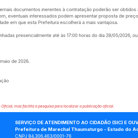
emais documentos inerentes à contratação poderão ser obtidos 
com
, eventuais interessados podem apresentar proposta de preç
dade em que esta Prefeitura escolherá a mais vantajosa.
hadas presencialmente até às 17:00 horas do dia 28/05/2026, ou
maio de 2026.
ração
 Oficial, mas facilita a pesquisa para localizar a publicação oficial.
SERVIÇO DE ATENDIMENTO AO CIDADÃO (SIC) E OU
Prefeitura de Marechal Thaumaturgo - Estado do A
CNPJ 84.306.463/0001-76