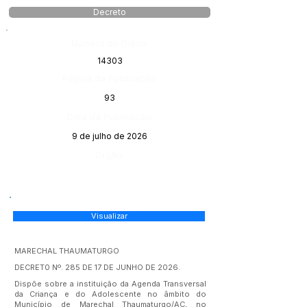
Decreto
Número do Diário:
14303
Página da Publicação:
93
Data da Publicação:
9 de julho de 2026
Órgão:
Visualizar
MARECHAL THAUMATURGO
DECRET0 Nº. 285 DE 17 DE JUNHO DE 2026.
Dispõe sobre a instituição da Agenda Transversal
da Criança e do Adolescente no âmbito do
Município de Marechal Thaumaturgo/AC, no