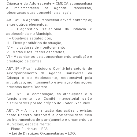
Criança e do Adolescente – CMDCA acompanhará
a implementação da Agenda Transversal,
observadas suas competências legais.
ART. 4º - A Agenda Transversal deverá contemplar,
entre outros elementos:
I – Diagnóstico situacional da infância e
adolescência no Município;
II – Objetivos estratégicos;
III – Eixos prioritários de atuação;
IV – Indicadores de monitoramento;
V – Metas e resultados esperados;
VI – Mecanismos de acompanhamento, avaliação e
prestação de contas.
ART. 5º - Fica instituído o Comitê Intersetorial de
Acompanhamento da Agenda Transversal da
Criança e do Adolescente, responsável pela
articulação, monitoramento e avaliação das ações
previstas neste Decreto.
ART. 6º - A composição, as atribuições e o
funcionamento do Comitê Intersetorial serão
disciplinados por ato próprio do Poder Executivo.
ART. 7º - A implementação das ações previstas
neste Decreto observará a compatibilidade com
os instrumentos de planejamento e orçamento do
Município, especialmente:
I – Plano Plurianual – PPA;
II – Lei de Diretrizes Orçamentárias – LDO;