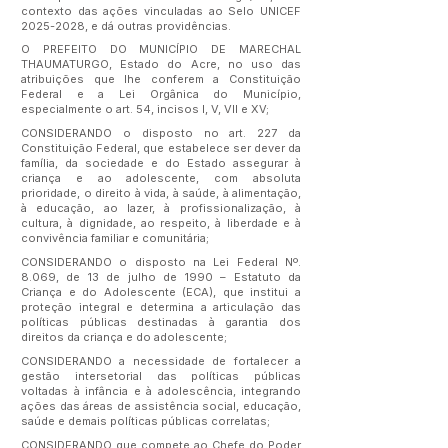
contexto das ações vinculadas ao Selo UNICEF
2025-2028
, e dá outras providências.
O PREFEITO DO MUNICÍPIO DE MARECHAL
THAUMATURGO, Estado do Acre, no uso das
atribuições que lhe conferem a Constituição
Federal e a Lei Orgânica do Município,
especialmente o art. 54, incisos I, V, VII e XV;
CONSIDERANDO o disposto no art. 227 da
Constituição Federal, que estabelece ser dever da
família, da sociedade e do Estado assegurar à
criança e ao adolescente, com absoluta
prioridade, o direito à vida, à saúde, à alimentação,
à educação, ao lazer, à profissionalização, à
cultura, à dignidade, ao respeito, à liberdade e à
convivência familiar e comunitária;
CONSIDERANDO o disposto na Lei Federal Nº.
8.069, de 13 de julho de 1990 – Estatuto da
Criança e do Adolescente (ECA), que institui a
proteção integral e determina a articulação das
políticas públicas destinadas à garantia dos
direitos da criança e do adolescente;
CONSIDERANDO a necessidade de fortalecer a
gestão intersetorial das políticas públicas
voltadas à infância e à adolescência, integrando
ações das áreas de assistência social, educação,
saúde e demais políticas públicas correlatas;
CONSIDERANDO que compete ao Chefe do Poder