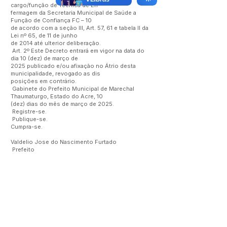
cargo/função de Técnica de En
fermagem da Secretaria Municipal de Saúde a
Função de Confiança FC – 10
de acordo com a seção III, Art. 57, 61 e tabela II da
Lei nº 65, de 11 de junho
de 2014 até ulterior deliberação.
Art. 2º Este Decreto entrará em vigor na data do
dia 10 (dez) de março de
2025 publicado e/ou afixação no Átrio desta
municipalidade, revogado as dis
posições em contrário.
Gabinete do Prefeito Municipal de Marechal
Thaumaturgo, Estado do Acre, 10
(dez) dias do mês de março de 2025.
Registre-se.
Publique-se.
Cumpra-se.
Valdelio Jose do Nascimento Furtado
Prefeito