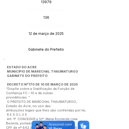
13979
Página da Publicação:
136
Data da Publicação:
12 de março de 2025
Órgão:
Gabinete do Prefeito
ESTADO DO ACRE
MUNICÍPIO DE MARECHAL THAUMATURGO
GABINETE DO PREFEITO
DECRETO Nº170 DE 10 DE MARÇO DE 2025
“Dispõe sobre a Gratificação da Função de
Confiança FC – 10 e dá outras
providências. ”
O PREFEITO DE MARECHAL THAUMATURGO,
Estado do Acre, no uso das
atribuições legais que lhes são conferidas por lei,
R E S O L V E:
Art. 1º. CONCEDER a Srª. Maria Rosileide Lima
Bezerra, portadora do cartão
CPF de nº
642.382.102-04
, Matrícula nº 1976