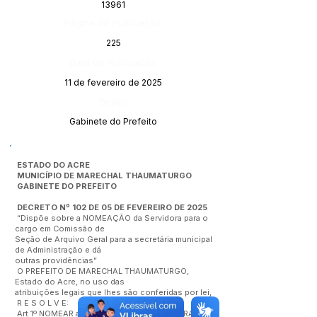
13961
Página da Publicação:
225
Data da Publicação:
11 de fevereiro de 2025
Órgão:
Gabinete do Prefeito
ESTADO DO ACRE
MUNICÍPIO DE MARECHAL THAUMATURGO
GABINETE DO PREFEITO
DECRETO Nº 102 DE 05 DE FEVEREIRO DE 2025
“Dispõe sobre a NOMEAÇÃO da Servidora para o
cargo em Comissão de
Seção de Arquivo Geral para a secretária municipal
de Administração e dá
outras providências”
O PREFEITO DE MARECHAL THAUMATURGO,
Estado do Acre, no uso das
atribuições legais que lhes são conferidas por lei,
R E S O L V E:
Art 1º NOMEAR a servidora a Srª EDILIA VIEIRA DA