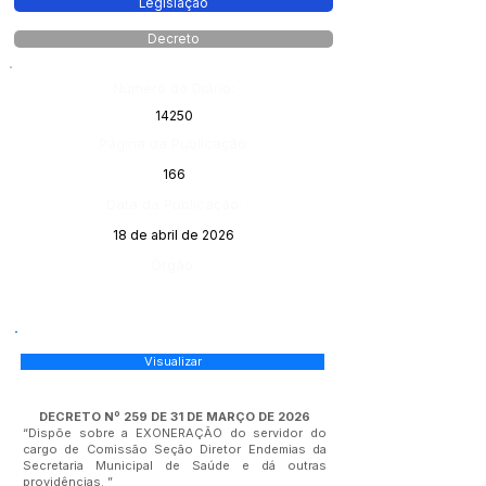
Legislação
Decreto
Número do Diário:
14250
Página da Publicação:
166
Data da Publicação:
18 de abril de 2026
Órgão:
Visualizar
DECRETO Nº 259 DE 31 DE MARÇO DE 2026
“Dispõe sobre a EXONERAÇÃO do servidor do
cargo de Comissão Seção Diretor Endemias da
Secretaria Municipal de Saúde e dá outras
providências. ”