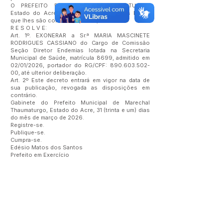
O PREFEITO DE MARECHAL THAUMATURGO,
Estado do Acre, no uso das atribuições legais
que lhes são conferidas por lei,
R E S O L V E:
Art. 1º. EXONERAR a Sr.ª MARIA MASCINETE
RODRIGUES CASSIANO do Cargo de Comissão
Seção Diretor Endemias lotada na Secretaria
Municipal de Saúde, matrícula 8699, admitido em
02/01/2026, portador do RG/CPF:
890.603.502-
00
, até ulterior deliberação.
Art. 2º Este decreto entrará em vigor na data de
sua publicação, revogada as disposições em
contrário.
Gabinete do Prefeito Municipal de Marechal
Thaumaturgo, Estado do Acre, 31 (trinta e um) dias
do mês de março de 2026.
Registre-se.
Publique-se.
Cumpra-se.
Edésio Matos dos Santos
Prefeito em Exercício