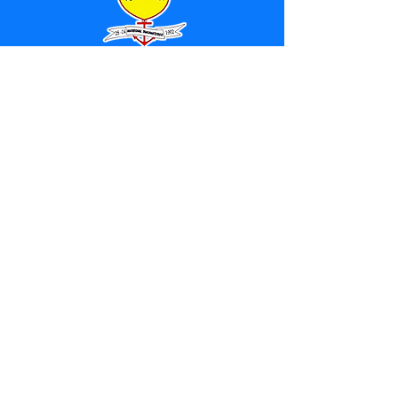
SERVIÇO DE ATENDIMENTO AO 
CIDADÃO (SIC) E OUVIDORIA
Prefeitura de Marechal 
Thaumaturgo - Estado do Acre
CNPJ 84.306.463/0001-76
💻Acesso online: 
SIC 
| 
Fale Conosco
 | 
Ouvidoria
| 
Mapa do Site
📱Fone: +55 (68) 3325-1092 / (68) 
99282-7179 (Responsável (
Douglas da 
Silva Araújo
)
🏢 Av. Raimundo Margarida, SN, CEP 
69.983-000, Centro, Marechal 
Thaumaturgo, Acre
📅 Segunda a sexta, das 7h às 13h 
(Fechado aos sábados, domingos e 