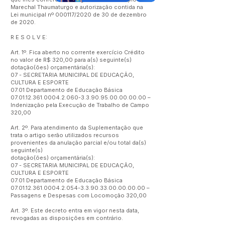
Marechal Thaumaturgo e autorização contida na
Lei municipal nº 000117/2020 de 30 de dezembro
de 2020.
R E S O L V E:
Art. 1º. Fica aberto no corrente exercício Crédito
no valor de R$ 320,00 para a(s) seguinte(s)
dotação(ões) orçamentária(s):
07 - SECRETARIA MUNICIPAL DE EDUCAÇÃO,
CULTURA E ESPORTE
07.01 Departamento de Educação Básica
07.01.12.361.0004.2.060
-3.3.90.95.00.00.00.00 –
Indenização pela Execução de Trabalho de Campo
320,00
Art. 2º. Para atendimento da Suplementação que
trata o artigo serão utilizados recursos
provenientes da anulação parcial e/ou total da(s)
seguinte(s)
dotação(ões) orçamentária(s):
07 - SECRETARIA MUNICIPAL DE EDUCAÇÃO,
CULTURA E ESPORTE
07.01 Departamento de Educação Básica
07.01.12.361.0004.2.054
-3.3.90.33.00.00.00.00 –
Passagens e Despesas com Locomoção 320,00
Art. 3º. Este decreto entra em vigor nesta data,
revogadas as disposições em contrário.