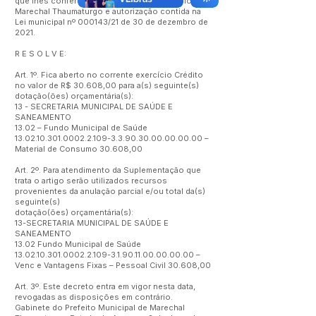
que lhes confere a Lei Orgânica do Município de
Marechal Thaumaturgo e autorização contida na
Lei municipal nº 000143/21 de 30 de dezembro de
2021.
R E S O L V E:
Art. 1º. Fica aberto no corrente exercício Crédito
no valor de R$ 30.608,00 para a(s) seguinte(s)
dotação(ões) orçamentária(s):
13 - SECRETARIA MUNICIPAL DE SAÚDE E
SANEAMENTO
13.02 – Fundo Municipal de Saúde
13.02.10.301.0002.2.109
-3.3.90.30.00.00.00.00 –
Material de Consumo 30.608,00
Art. 2º. Para atendimento da Suplementação que
trata o artigo serão utilizados recursos
provenientes da anulação parcial e/ou total da(s)
seguinte(s)
dotação(ões) orçamentária(s):
13-SECRETARIA MUNICIPAL DE SAÚDE E
SANEAMENTO
13.02 Fundo Municipal de Saúde
13.02.10.301.0002.2.109
-3.1.90.11.00.00.00.00 –
Venc e Vantagens Fixas – Pessoal Civil 30.608,00
Art. 3º. Este decreto entra em vigor nesta data,
revogadas as disposições em contrário.
Gabinete do Prefeito Municipal de Marechal