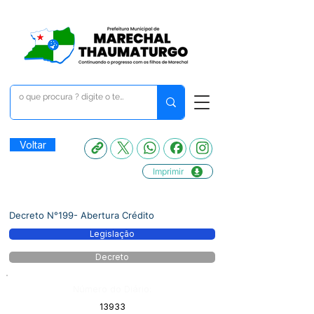
Voltar
Imprimir
Decreto N°199- Abertura Crédito
Legislação
Decreto
Número do Diário:
13933