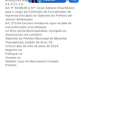
atribuições legais que lhes são conferidas por lei,
R E S O L V E:
Art. 1º. NOMEAR o Srº. Cesar Adriano Silva Ribeiro
para o cargo em Comissão de Coordenador de
Imprensa vinculado ao Gabinete do Prefeito até
ulterior deliberação.
Art. 2º Este Decreto entrará em vigor na data de
sua publicação e/ou afixação
no Átrio desta Municipalidade, revogado as
disposições em contrário.
Gabinete do Prefeito Municipal de Marechal
Thaumaturgo, Estado do Acre, 05
(cinco) dias do mês de julho de 2024.
Registre-se.
Publique-se.
Cumpra-se.
Valdelio Jose do Nascimento Furtado
Prefeito