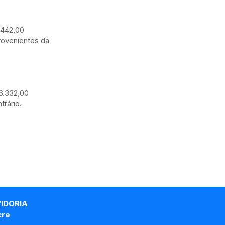
.442,00
provenientes da
16.332,00
trário.
VIDORIA
cre