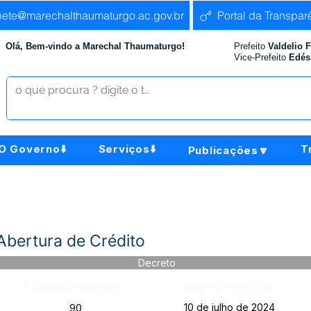
nete@marechalthaumaturgo.ac.gov.br
Portal da Transpar
Olá, Bem-vindo a Marechal Thaumaturgo!
Prefeito
Valdelio 
Vice-Prefeito
Edés
O Governo⬇️
Serviços⬇️
T
Publicações🔽
Abertura de Crédito
Decreto
Página da Publicação:
Data da Publicação:
10 de julho de 2024
90