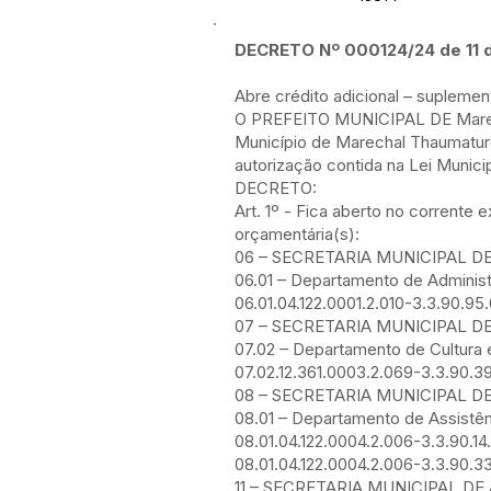
DECRETO Nº 000124/24 de 11 
Abre crédito adicional – supleme
O PREFEITO MUNICIPAL DE Marecha
Município de Marechal Thaumatu
autorização contida na Lei Munici
DECRETO:
Art. 1º - Fica aberto no corrente 
orçamentária(s):
06 – SECRETARIA MUNICIPAL 
06.01 – Departamento de Adminis
06.01.04.122.0001.2.010-3.3.90.9
07 – SECRETARIA MUNICIPAL D
07.02 – Departamento de Cultura 
07.02.12.361.0003.2.069-3.3.90.3
08 – SECRETARIA MUNICIPAL D
08.01 – Departamento de Assistên
08.01.04.122.0004.2.006-3.3.90.14.
08.01.04.122.0004.2.006-3.3.90
11 – SECRETARIA MUNICIPAL D