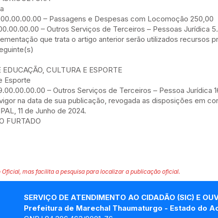
ra
.33.00.00.00.00 – Passagens e Despesas com Locomoção 250,00
.00.00.00.00 – Outros Serviços de Terceiros – Pessoas Jurídica 5
lementação que trata o artigo anterior serão utilizados recursos 
seguinte(s)
E EDUCAÇÃO, CULTURA E ESPORTE
e Esporte
9.00.00.00.00 – Outros Serviços de Terceiros – Pessoa Jurídica 
 vigor na data de sua publicação, revogada as disposições em con
L, 11 de Junho de 2024.
TO FURTADO
 Oficial, mas facilita a pesquisa para localizar a publicação oficial.
SERVIÇO DE ATENDIMENTO AO CIDADÃO (SIC) E OU
Prefeitura de Marechal Thaumaturgo - Estado do A