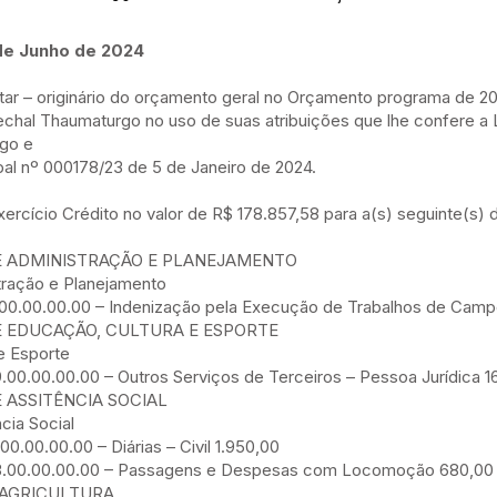
de Junho de 2024
ntar – originário do orçamento geral no Orçamento programa de 20
l Thaumaturgo no uso de suas atribuições que lhe confere a L
rgo e
pal nº 000178/23 de 5 de Janeiro de 2024.
exercício Crédito no valor de R$ 178.857,58 para a(s) seguinte(s)
DE ADMINISTRAÇÃO E PLANEJAMENTO
tração e Planejamento
5.00.00.00.00 – Indenização pela Execução de Trabalhos de Camp
E EDUCAÇÃO, CULTURA E ESPORTE
e Esporte
9.00.00.00.00 – Outros Serviços de Terceiros – Pessoa Jurídica 1
E ASSITÊNCIA SOCIAL
cia Social
00.00.00.00 – Diárias – Civil 1.950,00
.33.00.00.00.00 – Passagens e Despesas com Locomoção 680,00
E AGRICULTURA