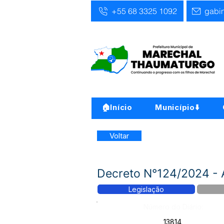
+55 68 3325 1092
gabi
🏠Início
Município⬇️
Voltar
Decreto N°124/2024 - 
Legislação
Número do Diário:
13814