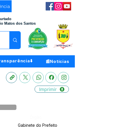
ência
Furtado
io Matos dos Santos
ransparência⬇️
📰Notícias
Imprimir
Órgão:
Gabinete do Prefeito