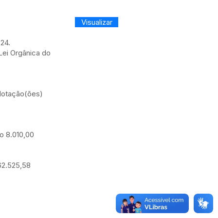
Visualizar
24.
ei Orgânica do
 dotação(ões)
o 8.010,00
62.525,58