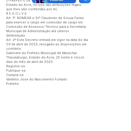
O PREFEITO DE MARECHAL THAUMATURGO,
Estado do Acre, no uso das atribuições legais
que lhes são conferidas por lei,
R E S O L V E:
Art. 1º. NOMEAR o Srº Claudomir de Souza Farias
para exercer o cargo em comissão de cargo em
Comissão de Assessor Técnico para a Secretária
Municipal de Administração até ulterior
deliberação.
Art. 2º Este Decreto entrará em vigor na data do dia
03 de abril de 2023, revogado as disposições em
contrário.
Gabinete do Prefeito Municipal de Marechal
Thaumaturgo, Estado do Acre, 25 (vinte e cinco)
dias do mês de abril de 2023.
Registre-se.
Publique-se.
Cumpra-se.
Valdelio Jose do Nascimento Furtado
Prefeito