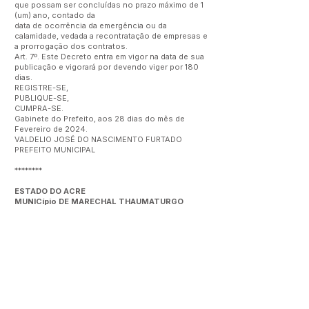
que possam ser concluídas no prazo máximo de 1
(um) ano, contado da
data de ocorrência da emergência ou da
calamidade, vedada a recontratação de empresas e
a prorrogação dos contratos.
Art. 7º. Este Decreto entra em vigor na data de sua
publicação e vigorará por devendo viger por 180
dias.
REGISTRE-SE,
PUBLIQUE-SE,
CUMPRA-SE.
Gabinete do Prefeito, aos 28 dias do mês de
Fevereiro de 2024.
VALDELIO JOSÉ DO NASCIMENTO FURTADO
PREFEITO MUNICIPAL
********
ESTADO DO ACRE
MUNICípio DE MARECHAL THAUMATURGO
GABINETE DO PREFEITO
DECRETO Nº040 DE 25 DE FEVEREIRO DE 2024
-
(PDF)
Este texto não substitui o publicado no Diário Oficial, mas
facilita a pesquisa para localizar a publicação oficial.