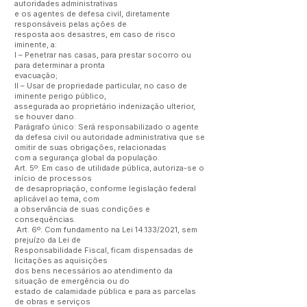
autoridades administrativas
e os agentes de defesa civil, diretamente
responsáveis pelas ações de
resposta aos desastres, em caso de risco
iminente, a:
I – Penetrar nas casas, para prestar socorro ou
para determinar a pronta
evacuação;
II – Usar de propriedade particular, no caso de
iminente perigo público,
assegurada ao proprietário indenização ulterior,
se houver dano.
Parágrafo único: Será responsabilizado o agente
da defesa civil ou autoridade administrativa que se
omitir de suas obrigações, relacionadas
com a segurança global da população.
Art. 5º. Em caso de utilidade pública, autoriza-se o
início de processos
de desapropriação, conforme legislação federal
aplicável ao tema, com
a observância de suas condições e
consequências.
Art. 6º. Com fundamento na Lei 14.133/2021, sem
prejuízo da Lei de
Responsabilidade Fiscal, ficam dispensadas de
licitações as aquisições
dos bens necessários ao atendimento da
situação de emergência ou do
estado de calamidade pública e para as parcelas
de obras e serviços