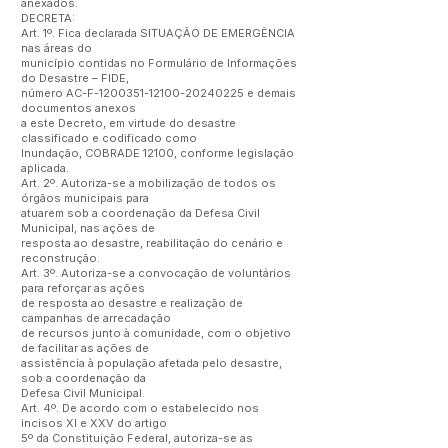
anexados.
DECRETA:
Art. 1º. Fica declarada SITUAÇÃO DE EMERGÊNCIA
nas áreas do
município contidas no Formulário de Informações
do Desastre – FIDE,
número AC-F-1200351-12100-20240225 e demais
documentos anexos
a este Decreto, em virtude do desastre
classificado e codificado como
Inundação, COBRADE 12100, conforme legislação
aplicada.
Art. 2º. Autoriza-se a mobilização de todos os
órgãos municipais para
atuarem sob a coordenação da Defesa Civil
Municipal, nas ações de
resposta ao desastre, reabilitação do cenário e
reconstrução.
Art. 3º. Autoriza-se a convocação de voluntários
para reforçar as ações
de resposta ao desastre e realização de
campanhas de arrecadação
de recursos junto à comunidade, com o objetivo
de facilitar as ações de
assistência à população afetada pelo desastre,
sob a coordenação da
Defesa Civil Municipal.
Art. 4º. De acordo com o estabelecido nos
incisos XI e XXV do artigo
5º da Constituição Federal, autoriza-se as