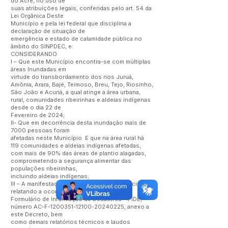
do Acre, no uso de
suas atribuições legais, conferidas pelo art. 54 da
Lei Orgânica Deste
Município e pela lei federal que disciplina a
declaração de situação de
emergência e estado de calamidade pública no
âmbito do SINPDEC, e:
CONSIDERANDO:
I – Que este Município encontra-se com múltiplas
áreas Inundadas em
virtude do transbordamento dos rios Juruá,
Amônia, Arara, Bajé, Teimoso, Breu, Tejo, Riosinho,
São João e Acuriá, a qual atinge a área urbana,
rural, comunidades ribeirinhas e aldeias indígenas
desde o dia 22 de
Fevereiro de 2024;
II- Que em decorrência desta inundação mais de
7000 pessoas foram
afetadas neste Município. E que na área rural há
119 comunidades e aldeias indígenas afetadas,
com mais de 90% das áreas de plantio alagadas,
comprometendo a segurança alimentar das
populações ribeirinhas,
incluindo aldeias indígenas;
III – A manifestação do da Defesa Civil Municipal
relatando a ocorrência deste desastre no
Formulário de Informação de Desastres – FIDE,
número AC-F-1200351-12100-20240225, anexo a
este Decreto, bem
como demais relatórios técnicos e laudos