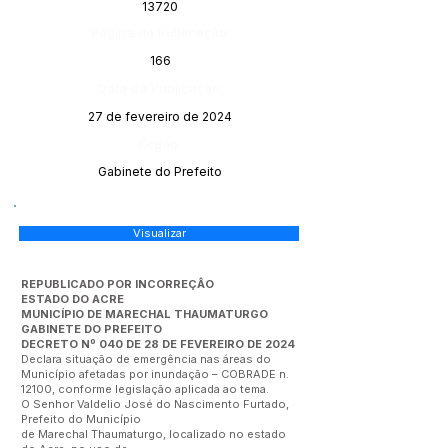
13720
Página da Publicação:
166
Data da Publicação:
27 de fevereiro de 2024
Órgão:
Gabinete do Prefeito
Visualizar
REPUBLICADO POR INCORREÇÂO
ESTADO DO ACRE
MUNICÍPIO DE MARECHAL THAUMATURGO
GABINETE DO PREFEITO
DECRETO Nº 040 DE 28 DE FEVEREIRO DE 2024
Declara situação de emergência nas áreas do
Município afetadas por inundação – COBRADE n.
12100, conforme legislação aplicada ao tema.
O Senhor Valdelio José do Nascimento Furtado,
Prefeito do Município
de Marechal Thaumaturgo, localizado no estado