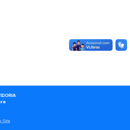
VIDORIA
cre
 Site