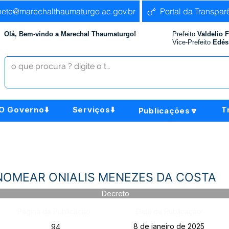
nete@marechalthaumaturgo.ac.gov.br
Portal da Transpar
Olá, Bem-vindo a Marechal Thaumaturgo!
Prefeito
Valdelio 
Vice-Prefeito
Edés
O Governo⬇️
Serviços⬇️
T
Publicações🔽
-NOMEAR ONIALIS MENEZES DA COSTA
Decreto
Página da Publicação:
Data da Publicação:
8 de janeiro de 2025
94