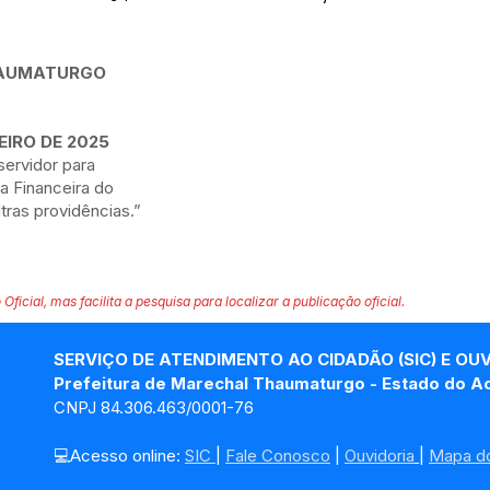
HAUMATURGO
EIRO DE 2025
ervidor para
 Financeira do
tras providências.”
 Oficial, mas facilita a pesquisa para localizar a publicação oficial.
SERVIÇO DE ATENDIMENTO AO CIDADÃO (SIC) E OU
Prefeitura de Marechal Thaumaturgo - Estado do A
CNPJ 84.306.463/0001-76
💻Acesso online: 
SIC 
| 
Fale Conosco
 | 
Ouvidoria
| 
Mapa do