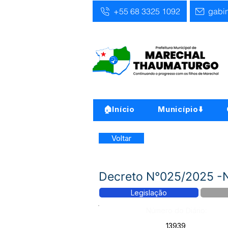
+55 68 3325 1092
gabi
🏠Início
Município⬇️
Voltar
Decreto N°025/2025 
Legislação
Número do Diário:
13939