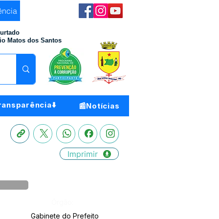
ência
Furtado
io Matos dos Santos
ransparência⬇️
📰Notícias
Imprimir
Órgão:
Gabinete do Prefeito