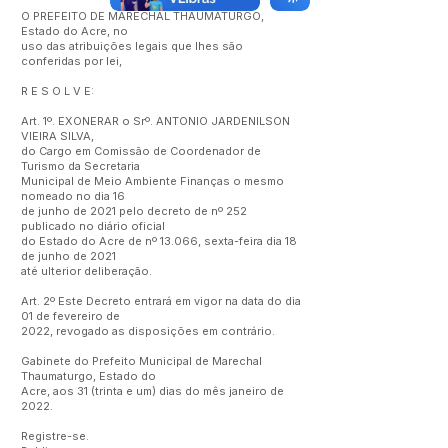
O PREFEITO DE MARECHAL THAUMATURGO,
Estado do Acre, no
uso das atribuições legais que lhes são
conferidas por lei,
R E S O L V E:
Art. 1º. EXONERAR o Srº. ANTONIO JARDENILSON
VIEIRA SILVA,
do Cargo em Comissão de Coordenador de
Turismo da Secretaria
Municipal de Meio Ambiente Finanças o mesmo
nomeado no dia 16
de junho de 2021 pelo decreto de nº 252
publicado no diário oficial
do Estado do Acre de nº 13.066, sexta-feira dia 18
de junho de 2021
até ulterior deliberação.
Art. 2º Este Decreto entrará em vigor na data do dia
01 de fevereiro de
2022, revogado as disposições em contrário.
Gabinete do Prefeito Municipal de Marechal
Thaumaturgo, Estado do
Acre, aos 31 (trinta e um) dias do mês janeiro de
2022.
Registre-se.