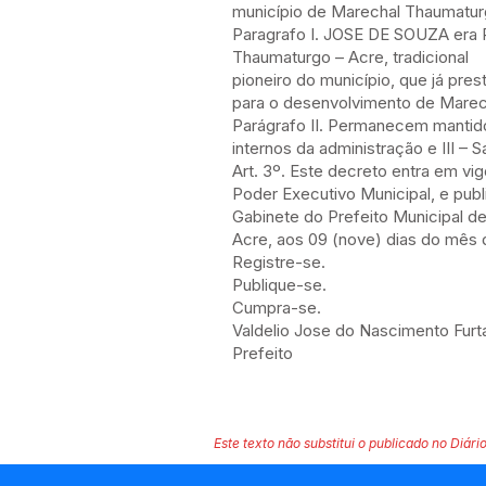
município de Marechal Thaumatur
Paragrafo I. JOSE DE SOUZA era P
Thaumaturgo – Acre, tradicional
pioneiro do município, que já pre
para o desenvolvimento de Mare
Parágrafo II. Permanecem mantidos 
internos da administração e III – 
Art. 3º. Este decreto entra em vig
Poder Executivo Municipal, e publ
Gabinete do Prefeito Municipal 
Acre, aos 09 (nove) dias do mês
Registre-se.
Publique-se.
Cumpra-se.
Valdelio Jose do Nascimento Fur
Prefeito
Este texto não substitui o publicado no Diário