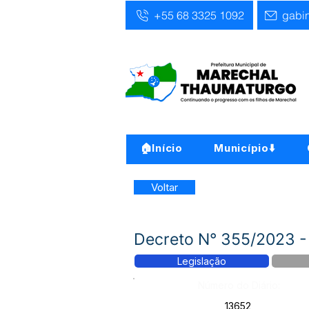
+55 68 3325 1092
gabi
🏠Início
Município⬇️
Voltar
Decreto N° 355/2023 
Legislação
Número do Diário:
13652