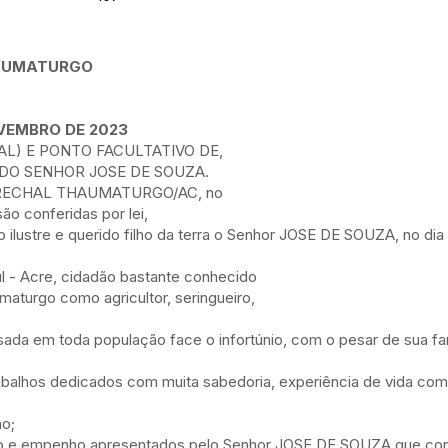
HAUMATURGO
OVEMBRO DE 2023
AL) E PONTO FACULTATIVO DE,
DO SENHOR JOSE DE SOUZA.
ARECHAL THAUMATURGO/AC, no
são conferidas por lei,
lustre e querido filho da terra o Senhor JOSE DE SOUZA, no di
ul - Acre, cidadão bastante conhecido
aturgo como agricultor, seringueiro,
em toda população face o infortúnio, com o pesar de sua fam
lhos dedicados com muita sabedoria, experiência de vida como 
ão;
e empenho apresentados pelo Senhor JOSE DE SOUZA que contr