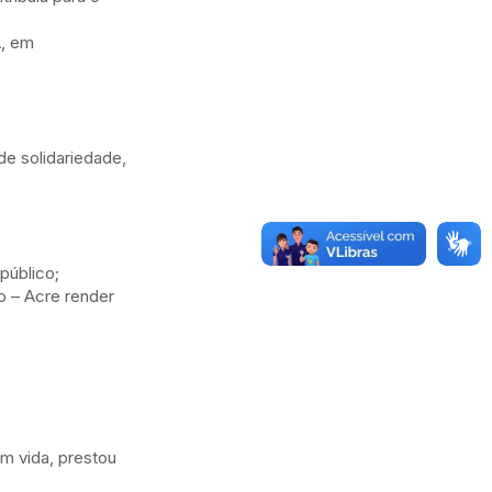
, em
de solidariedade,
público;
 – Acre render
m vida, prestou