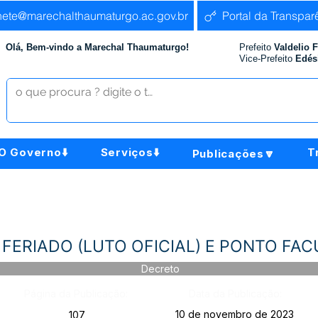
nete@marechalthaumaturgo.ac.gov.br
Portal da Transpar
Olá, Bem-vindo a Marechal Thaumaturgo!
Prefeito
Valdelio 
Vice-Prefeito
Edés
O Governo⬇️
Serviços⬇️
T
Publicações🔽
- FERIADO (LUTO OFICIAL) E PONTO FA
Decreto
Página da Publicação:
Data da Publicação:
10 de novembro de 2023
107