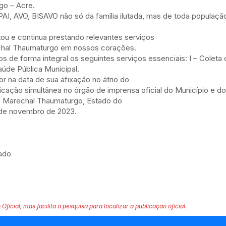
go – Acre.
AI, AVO, BISAVO não só da família ilutada, mas de toda populaç
stou e continua prestando relevantes serviços
chal Thaumaturgo em nossos corações.
de forma integral os seguintes serviços essenciais: I – Coleta de
Saúde Pública Municipal.
or na data de sua afixação no átrio do
icação simultânea no órgão de imprensa oficial do Município e d
de Marechal Thaumaturgo, Estado do
 de novembro de 2023.
tado
 Oficial, mas facilita a pesquisa para localizar a publicação oficial.