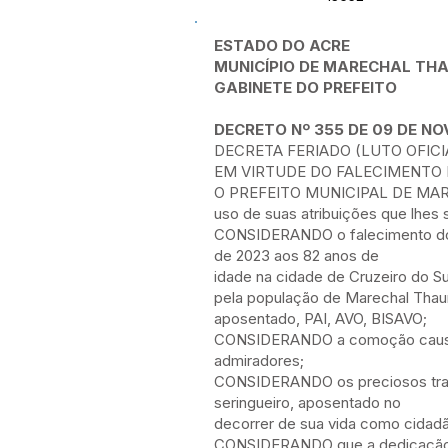
ESTADO DO ACRE
MUNICÍPIO DE MARECHAL T
GABINETE DO PREFEITO
DECRETO Nº 355 DE 09 DE N
DECRETA FERIADO (LUTO OFICI
EM VIRTUDE DO FALECIMENTO 
O PREFEITO MUNICIPAL DE M
uso de suas atribuições que lhes 
CONSIDERANDO o falecimento do i
de 2023 aos 82 anos de
idade na cidade de Cruzeiro do S
pela população de Marechal Thaum
aposentado, PAI, AVO, BISAVO;
CONSIDERANDO a comoção causada 
admiradores;
CONSIDERANDO os preciosos traba
seringueiro, aposentado no
decorrer de sua vida como cidad
CONSIDERANDO que a dedicação 