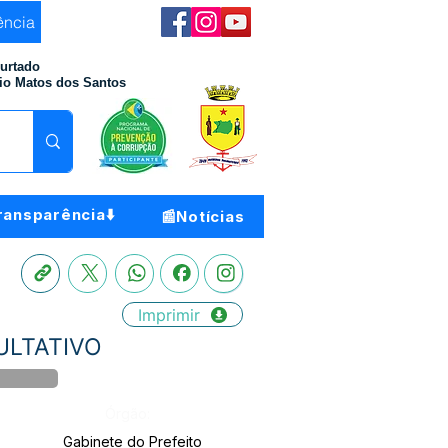
ência
Furtado
io Matos dos Santos
ransparência⬇️
📰Notícias
Imprimir
CULTATIVO
Órgão:
Gabinete do Prefeito