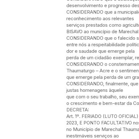
desenvolvimento e progresso des
CONSIDERANDO que a municipali
reconhecimento aos relevantes
serviços prestados como agriculto
BISAVO ao município de Marecha
CONSIDERANDO que o falecido se
entre nós a respeitabilidade polí
dor e saudade que emerge pela
perda de um cidadão exemplar, resp
CONSIDERANDO o consternamento
Thaumaturgo – Acre e o sentimen
que emerge pela perda de um grand
CONSIDERANDO, finalmente, que é
justas homenagens àquele
que com o seu trabalho, seu exem
o crescimento e bem-estar da Col
DECRETA:
Art. 1º. FERIADO (LUTO OFICIA
2023, E PONTO FACULTATIVO nos 
no Município de Marechal Thauma
inestimáveis serviços ao