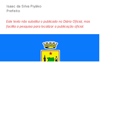
Isaac da Silva Piyãko
Prefeito
Este texto não substitui o publicado no Diário Oficial, mas
facilita a pesquisa para localizar a publicação oficial.
SERVIÇO DE ATENDIMENTO AO 
CIDADÃO (SIC) E OUVIDORIA
Prefeitura de Marechal 
Thaumaturgo - Estado do Acre
CNPJ 84.306.463/0001-76
💻Acesso online: 
SIC 
| 
Fale Conosco
 | 
Ouvidoria
| 
Mapa do Site