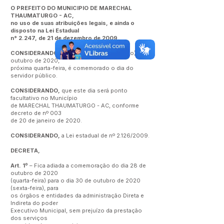
O PREFEITO DO MUNICIPIO DE MARECHAL
THAUMATURGO - AC,
no uso de suas atribuições legais, e ainda o
disposto na Lei Estadual
n° 2.247, de 21 de dezembro de 2009.
CONSIDERANDO
, que no dia 28 (vinte e oito) de
outubro de 2020,
próxima quarta-feira, é comemorado o dia do
servidor público.
CONSIDERANDO,
que este dia será ponto
facultativo no Município
de MARECHAL THAUMATURGO - AC, conforme
decreto de nº 003
de 20 de janeiro de 2020.
CONSIDERANDO,
a Lei estadual de nº 2.126/2009.
DECRETA,
Art. 1º
– Fica adiada a comemoração do dia 28 de
outubro de 2020
(quarta-feira) para o dia 30 de outubro de 2020
(sexta-feira), para
os órgãos e entidades da administração Direta e
Indireta do poder
Executivo Municipal, sem prejuízo da prestação
dos serviços